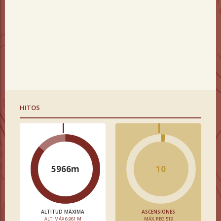
HITOS
5966m
10
ALTITUD MÁXIMA
ASCENSIONES
ALT. MÁX 6.961 M
MÁX. REG 519