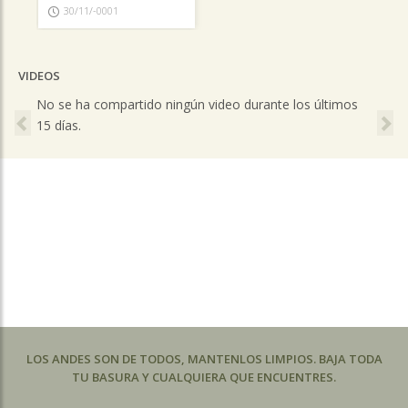
30/11/-0001
VIDEOS
Previous
Ne
No se ha compartido ningún video durante los últimos
15 días.
LOS ANDES SON DE TODOS, MANTENLOS LIMPIOS. BAJA TODA
TU BASURA Y CUALQUIERA QUE ENCUENTRES.