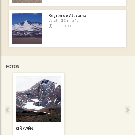
Región de Atacama
Volcán El Ermitaño
17/05/2009
FOTOS
Previous
Ne
KIÑEWÉN