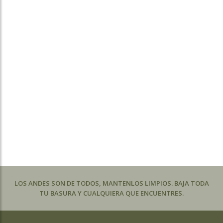
LOS ANDES SON DE TODOS, MANTENLOS LIMPIOS. BAJA TODA
TU BASURA Y CUALQUIERA QUE ENCUENTRES.