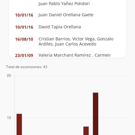
Juan Pablo Yañez Polidori
Juan Daniel Orellana Gaete
10/01/16
David Tapia Orellana
10/01/16
Cristian Barrios, Victor Vega, Gonzalo
16/08/10
Ardiles, Juan Carlos Acevedo
Valeria Marchant Ramírez , Carmen
23/01/09
Ramírez Araya Y Pedro Tapia Martínez
Total de ascensiones: 43
Rodolfo Marchant Ramírez Y Pedro
02/12/07
Tapia Martínez
Cesar Anza (Nasa), Cristobal Ganderarts
25/09/06
(Zafao), Pamela Camps, Patricio Grove,
Matias Platovsky, Gabriel Corral
Carlos Ferreira - Washington Esparza
27/08/06
Marcelo Camus
21/10/04
Rodrigo Cameron, Andres Carrillo,
09/01/04