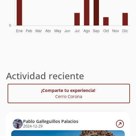
Christian Castillo, Victor Ramirez,
Constanza Casanova, Valeska Cerda
Katy Astudillo, Claudio Rojas López,
19/07/03
Roberto Molina Gana
Actividad reciente
¡Comparte tu experiencia!
Cerro Corona
Pablo Galleguillos Palacios
2024-12-29