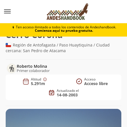
Montaña
Cerro Corona
Ten acceso ilimitado a todos los contenidos de Andeshandbook.
Comienza aquí tu prueba gratuita.
(5.291m)
Cerro Corona
Región de Antofagasta / Paso Huaytiquina / Ciudad
cercana: San Pedro de Atacama
Roberto Molina
Primer colaborador
Altitud
Acceso
5.291m
Acceso libre
Actualizado el
14-08-2003