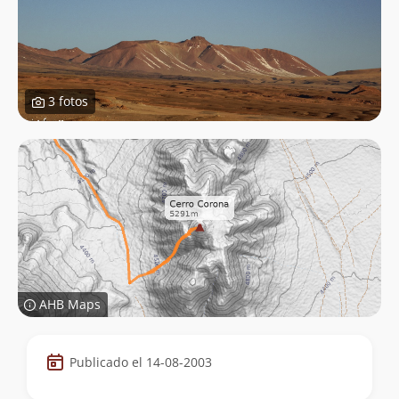
3 fotos
AHB Maps
Datos
Publicado el 14-08-2003
de