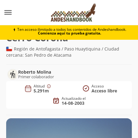
Montaña
Cerro Corona
Ten acceso ilimitado a todos los contenidos de Andeshandbook.
Comienza aquí tu prueba gratuita.
(5.291m)
Cerro Corona
Región de Antofagasta / Paso Huaytiquina / Ciudad
cercana: San Pedro de Atacama
Roberto Molina
Primer colaborador
Altitud
Acceso
5.291m
Acceso libre
Actualizado el
14-08-2003