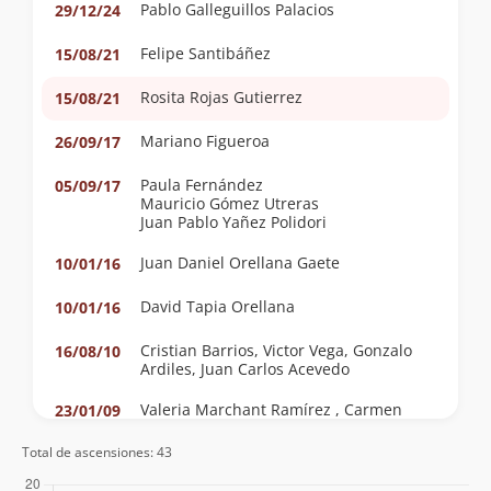
Pablo Galleguillos Palacios
29/12/24
Felipe Santibáñez
15/08/21
Rosita Rojas Gutierrez
15/08/21
Mariano Figueroa
26/09/17
Paula Fernández
05/09/17
Mauricio Gómez Utreras
Juan Pablo Yañez Polidori
Juan Daniel Orellana Gaete
10/01/16
David Tapia Orellana
10/01/16
Cristian Barrios, Victor Vega, Gonzalo
16/08/10
Ardiles, Juan Carlos Acevedo
Valeria Marchant Ramírez , Carmen
23/01/09
Ramírez Araya Y Pedro Tapia Martínez
Total de ascensiones: 43
Rodolfo Marchant Ramírez Y Pedro
02/12/07
Tapia Martínez