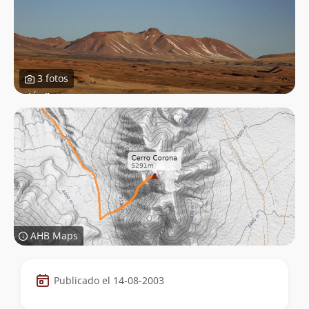
3 fotos
AHB Maps
Datos
Publicado el 14-08-2003
de