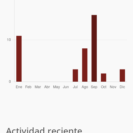
Cesar Anza (Nasa), Cristobal Ganderarts
25/09/06
(Zafao), Pamela Camps, Patricio Grove,
Matias Platovsky, Gabriel Corral
Carlos Ferreira - Washington Esparza
27/08/06
Marcelo Camus
21/10/04
Rodrigo Cameron, Andres Carrillo,
09/01/04
Christian Castillo, Victor Ramirez,
Constanza Casanova, Valeska Cerda
Katy Astudillo, Claudio Rojas López,
19/07/03
Roberto Molina Gana
Actividad reciente