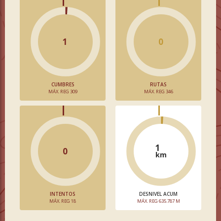
1
0
CUMBRES
RUTAS
MÁX. REG 309
MÁX. REG 346
1
0
km
INTENTOS
DESNIVEL ACUM
MÁX. REG 18
MÁX. REG 635.787 M