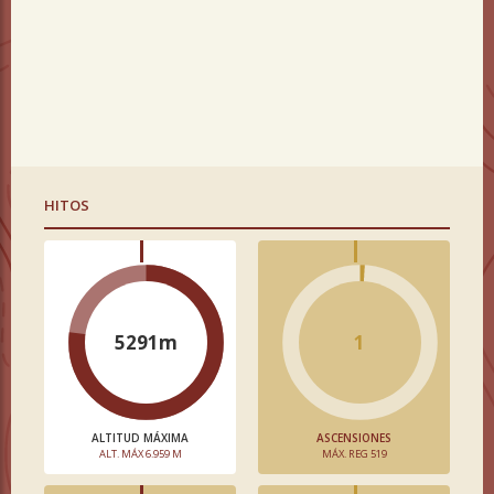
HITOS
5291m
1
ALTITUD MÁXIMA
ASCENSIONES
ALT. MÁX 6.959 M
MÁX. REG 519