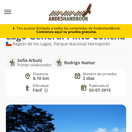
Trekking
Lago General Pinto Concha
Ten acceso ilimitado a todos los contenidos de Andeshandbook.
Comienza aquí tu prueba gratuita.
Ruta
Lago General Pinto Concha
de
Región de los Lagos, Parque Nacional Hornopirén
trekking
Sofía Arbulú
Rodrigo Namur
Primer colaborador
Distancia
Numero de jornadas
8,10 km
2 días
Dificultad
Publicado el
Fácil
03-07-2015