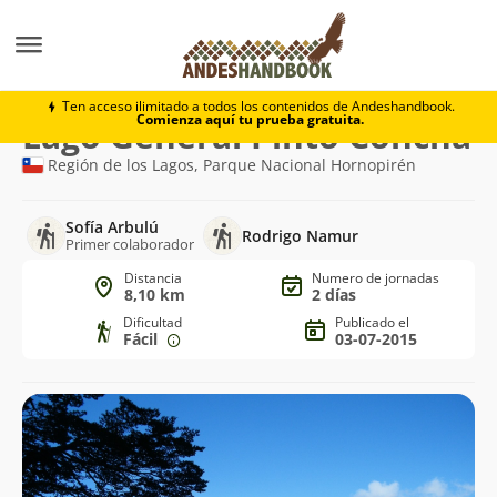
Trekking
Lago General Pinto Concha
Ten acceso ilimitado a todos los contenidos de Andeshandbook.
Comienza aquí tu prueba gratuita.
Ruta
Lago General Pinto Concha
de
Región de los Lagos, Parque Nacional Hornopirén
trekking
Sofía Arbulú
Rodrigo Namur
Primer colaborador
Distancia
Numero de jornadas
8,10 km
2 días
Dificultad
Publicado el
Fácil
03-07-2015