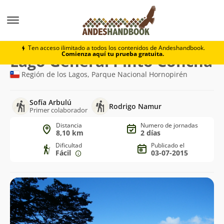
Trekking
Lago General Pinto Concha
Ten acceso ilimitado a todos los contenidos de Andeshandbook.
Comienza aquí tu prueba gratuita.
Ruta
Lago General Pinto Concha
de
Región de los Lagos, Parque Nacional Hornopirén
trekking
Sofía Arbulú
Rodrigo Namur
Primer colaborador
Distancia
Numero de jornadas
8,10 km
2 días
Dificultad
Publicado el
Fácil
03-07-2015