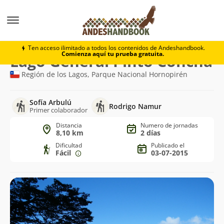
Trekking
Lago General Pinto Concha
Ten acceso ilimitado a todos los contenidos de Andeshandbook.
Comienza aquí tu prueba gratuita.
Ruta
Lago General Pinto Concha
de
Región de los Lagos, Parque Nacional Hornopirén
trekking
Sofía Arbulú
Rodrigo Namur
Primer colaborador
Distancia
Numero de jornadas
8,10 km
2 días
Dificultad
Publicado el
Fácil
03-07-2015