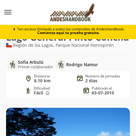
Trekking
Lago General Pinto Concha
Ten acceso ilimitado a todos los contenidos de Andeshandbook.
Comienza aquí tu prueba gratuita.
Ruta
Lago General Pinto Concha
de
Región de los Lagos, Parque Nacional Hornopirén
trekking
Sofía Arbulú
Rodrigo Namur
Primer colaborador
Distancia
Numero de jornadas
8,10 km
2 días
Dificultad
Publicado el
Fácil
03-07-2015