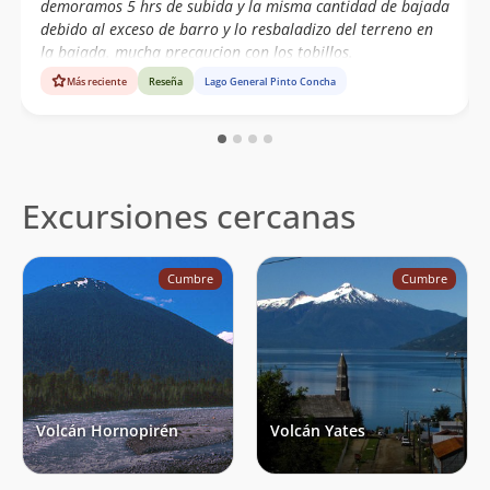
demoramos 5 hrs de subida y la misma cantidad de bajada
debido al exceso de barro y lo resbaladizo del terreno en
la bajada. mucha precaucion con los tobillos.
Más reciente
Reseña
Lago General Pinto Concha
Excursiones cercanas
Cumbre
Cumbre
Volcán Hornopirén
Volcán Yates