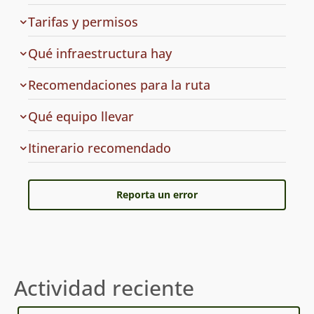
de
Tarifas y permisos
acceso
en
Qué infraestructura hay
la
ruta
Recomendaciones para la ruta
a
Qué equipo llevar
la
ruta
Cuál
Itinerario recomendado
es
el
Reporta un error
Actividad reciente