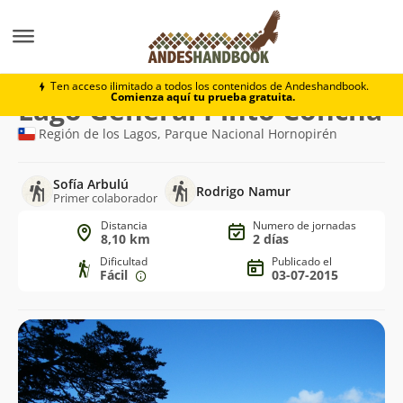
Trekking
Lago General Pinto Concha
Ten acceso ilimitado a todos los contenidos de Andeshandbook.
Comienza aquí tu prueba gratuita.
Ruta
Lago General Pinto Concha
de
Región de los Lagos, Parque Nacional Hornopirén
trekking
Sofía Arbulú
Rodrigo Namur
Primer colaborador
Distancia
Numero de jornadas
8,10 km
2 días
Dificultad
Publicado el
Fácil
03-07-2015