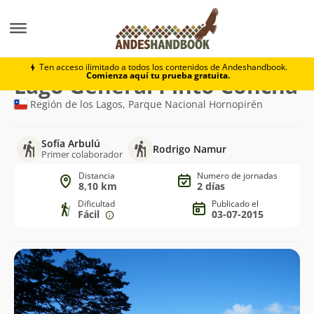
Trekking
Lago General Pinto Concha
Ten acceso ilimitado a todos los contenidos de Andeshandbook.
Comienza aquí tu prueba gratuita.
Ruta
Lago General Pinto Concha
de
Región de los Lagos, Parque Nacional Hornopirén
trekking
Sofía Arbulú
Rodrigo Namur
Primer colaborador
Distancia
Numero de jornadas
8,10 km
2 días
Dificultad
Publicado el
Fácil
03-07-2015