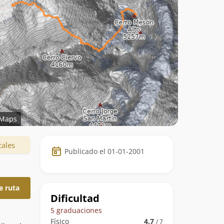
Maps
Datos
cales
Publicado el 01-01-2001
de
la
e ruta
ruta
Dificultad
5 graduaciones
Físico
4.7
/ 7