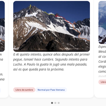
Espec
Mesó
in
0 Al quinto intento, quince años después del primer
al co
una
pegue, Ismael hace cumbre. Segundo intento para
Cordi
Lucho. A Paulo la guata le jugó una mala pasada,
elegi
así es que queda para la próxima.
como 
en.
mont
una
Libr
Libro de cumbre
Normal por Paso Ventana
Para
te