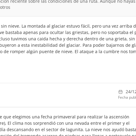
ción reciente sobre las condiciones de una ruta. Aunque no hayas
otros
sin nieve. La montada al glaciar estuvo fácil, pero una vez arriba 
ieve bastaba apenas para ocultar las griestas, pero no soportaba el
ncluso tuvimos una caida hecha y derecha dentro de una grieta, sin
uyeron a esta inestabilidad del glaciar. Para poder bajarnos de gl
go de romper algún puente de nieve. El ataque a la cumbre nos to
24/1
Fecha publ
e que elegimos una fecha primaveral para realizar la ascensión
e), El clima nos sorprendió con una nevada entre el primer y el
ía descansando en el sector de lagunita. La nieve nos ayudó bast
ensión del tremendo acarreo de piedras para llegar a portezuelo p