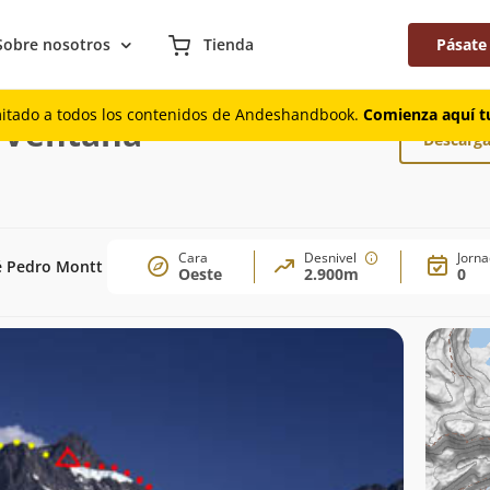
Sobre nosotros
Tienda
Pásate
r Paso Ventana
mitado a todos los contenidos de Andeshandbook.
Comienza aquí tu
 Ventana
Descarga
Cara
Desnivel
Jorn
é Pedro Montt
Oeste
2.900m
0