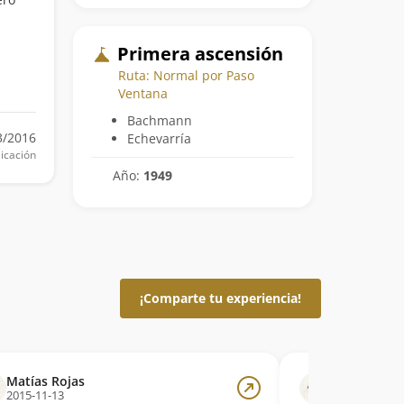
Primera ascensión
Ruta: Normal por Paso
Ventana
Bachmann
3/2016
Echevarría
icación
Año:
1949
¡Comparte tu experiencia!
Matías Rojas
Matías Roja
2015-11-13
2015-11-13