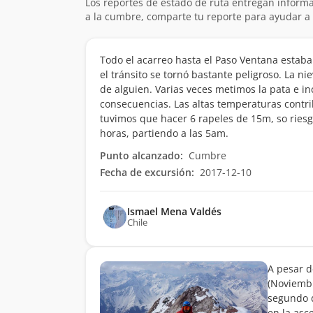
Los reportes de estado de ruta entregan informa
a la cumbre, comparte tu reporte para ayudar a 
Todo el acarreo hasta el Paso Ventana estaba 
el tránsito se tornó bastante peligroso. La n
de alguien. Varias veces metimos la pata e i
consecuencias. Las altas temperaturas contrib
tuvimos que hacer 6 rapeles de 15m, so ries
horas, partiendo a las 5am.
Punto alcanzado:
Cumbre
Fecha de excursión:
2017-12-10
Ismael Mena Valdés
Chile
A pesar d
(Noviembr
segundo d
en la asc