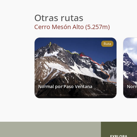
de nieve. El ataque a la cumbre nos tomó 6 hora
partiendo a las 5am.
Otras rutas
Cerro Mesón Alto (5.257m)
Ruta
Normal por Paso Ventana
Norm
EXPLORA