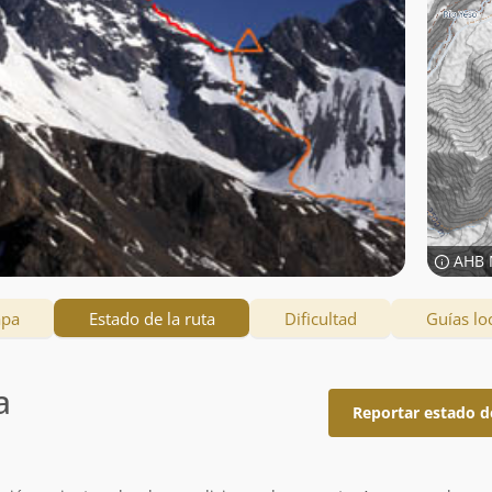
AHB 
apa
Estado de la ruta
Dificultad
Guías lo
a
Reportar estado d