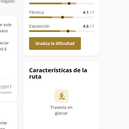
 llegado
Técnica
4.1
/ 7
de este
Exposición
4.6
/ 7
 paso
aciar
Gradúa la dificultad
mó 6
Características de la
ruta
2/2017
icación
Travesía en
glaciar
ante
ero