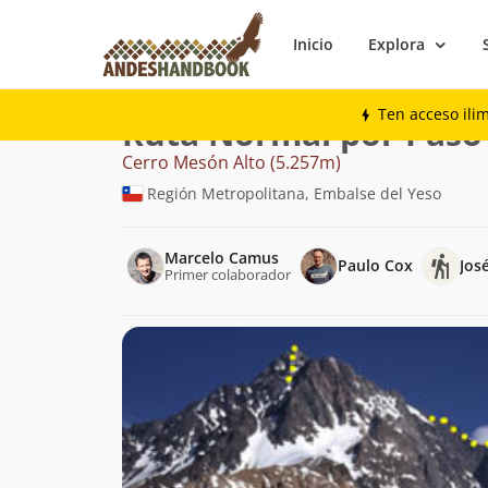
Inicio
Explora
Montaña
Cerro Mesón Alto
Normal po
Ten acceso ili
Ruta Normal por Paso
Cerro Mesón Alto (5.257m)
Región Metropolitana, Embalse del Yeso
Marcelo Camus
Paulo Cox
Jos
Primer colaborador