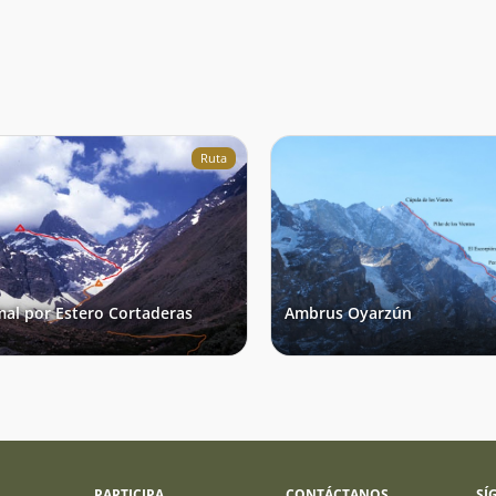
s,
Ruta
al por Estero Cortaderas
Ambrus Oyarzún
PARTICIPA
CONTÁCTANOS
SÍ