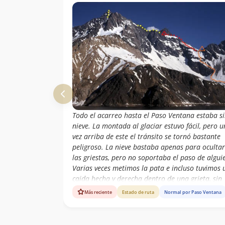
Todo el acarreo hasta el Paso Ventana estaba s
nieve. La montada al glaciar estuvo fácil, pero 
vez arriba de este el tránsito se tornó bastante
peligroso. La nieve bastaba apenas para ocultar
las griestas, pero no soportaba el paso de algui
Varias veces metimos la pata e incluso tuvimos 
caida hecha y derecha dentro de una grieta, sin
consecuencias. Las altas temperaturas
Más reciente
Estado de ruta
Normal por Paso Ventana
contribuyeron a esta inestabilidad del glaciar. 
poder bajarnos de glaciar tuvimos que hacer 6
rapeles de 15m, so riesgo de romper algún puen