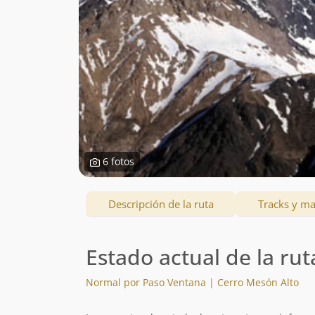
6 fotos
Descripción de la ruta
Tracks y m
Estado actual de la rut
Normal por Paso Ventana | Cerro Mesón Alto