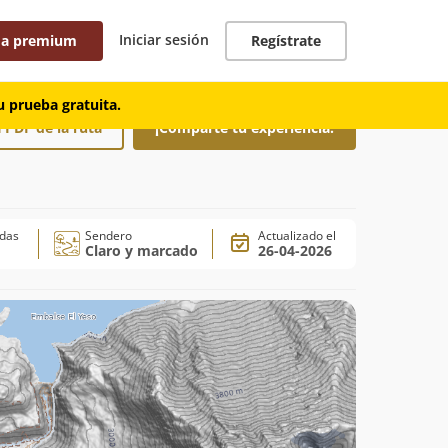
Iniciar sesión
 a premium
Regístrate
 prueba gratuita.
 PDF de la ruta
¡Comparte tu experiencia!
adas
Sendero
Actualizado el
Claro y marcado
26-04-2026