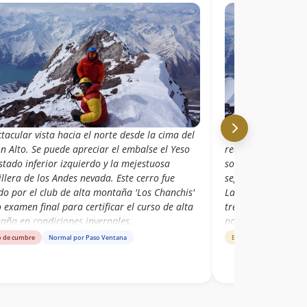
A pesar de que ele
tacular vista hacia el norte desde la cima del
realizar la ascensi
n Alto. Se puede apreciar el embalse el Yeso
sorprendió con una
stado inferior izquierdo y la mejestuosa
segundo día descan
llera de los Andes nevada. Este cerro fue
La nieve nos ayudó
do por el club de alta montaña 'Los Chanchis'
tremendo acarreo d
examen final para certificar el curso de alta
portezuelo pero no
aña en condiciones invernales.
Glaciar debido a q
Estado de ruta
Norma
o de cumbre
Normal por Paso Ventana
tapadas. La ruta d
bastante variable.