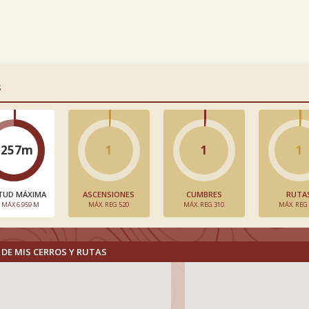
S
5257m
1
1
1
TUD MÁXIMA
ASCENSIONES
CUMBRES
RUTA
. MÁX 6.959 M
MÁX. REG 520
MÁX. REG 310
MÁX. REG
DE MIS CERROS Y RUTAS