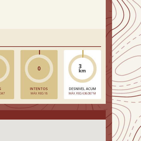
3
0
km
S
INTENTOS
DESNIVEL ACUM
 347
MÁX. REG 18
MÁX. REG 636.087 M