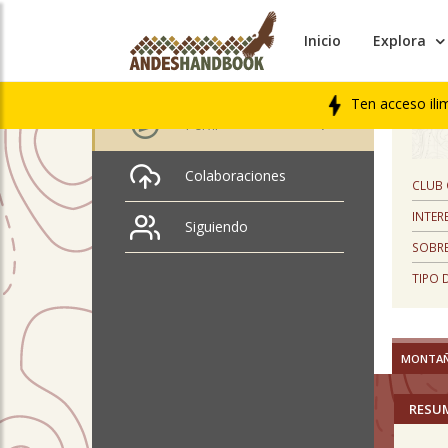
Inicio
Explora
PERFIL
Matías Rojas
Ten acceso ili
Perfil
Colaboraciones
CLUB
INTER
Siguiendo
SOBRE
TIPO 
MONTA
RESU