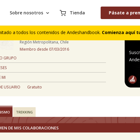
Sobre nosotros
Tienda
Pásate a pre
Matías Rojas
mitado a todos los contenidos de Andeshandbook.
Comienza aquí tu
34 años
Región Metropolitana, Chile
Miembro desde 07/03/2016
Suscr
 O GRUPO
Ande
ESES
 MI
DE USUARIO
Gratuito
ÑISMO
TREKKING
MEN DE MIS COLABORACIONES