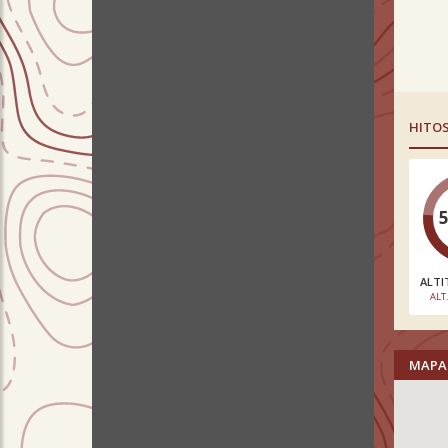
HITO
ALTI
ALT
MAPA 