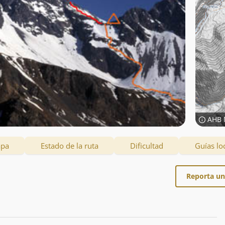
AHB 
apa
Estado de la ruta
Dificultad
Guías lo
Reporta un