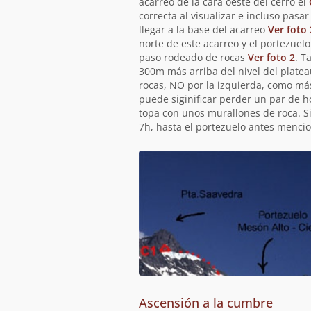
acarreo de la cara oeste del cerro el
correcta al visualizar e incluso pas
llegar a la base del acarreo
Ver foto 
norte de este acarreo y el portezuelo
paso rodeado de rocas
Ver foto 2
. T
300m más arriba del nivel del platea
rocas, NO por la izquierda, como más
puede siginificar perder un par de h
topa con unos murallones de roca. Si
7h, hasta el portezuelo antes mencio
Ascensión a la cumbre