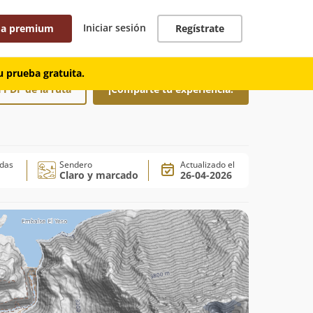
Iniciar sesión
 a premium
Regístrate
 prueba gratuita.
 PDF de la ruta
¡Comparte tu experiencia!
adas
Sendero
Actualizado el
Claro y marcado
26-04-2026