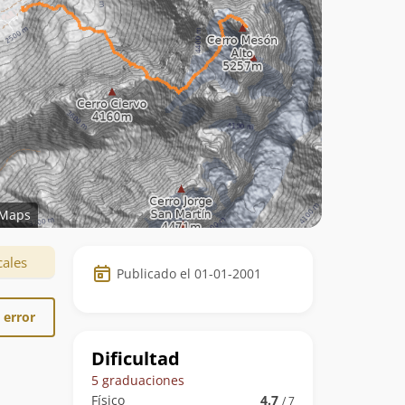
Maps
Datos
cales
Publicado el 01-01-2001
de
la
 error
ruta
Dificultad
5 graduaciones
Físico
4.7
/ 7