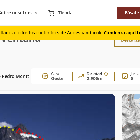
Sobre nosotros
Tienda
Pásate
r Paso Ventana
mitado a todos los contenidos de Andeshandbook.
Comienza aquí tu
 Ventana
Descarga
Cara
Desnivel
Jorn
é Pedro Montt
Oeste
2.900m
0