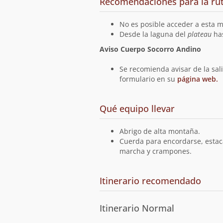
Recomendaciones para la ru
No es posible acceder a esta m
Desde la laguna del
plateau
has
Aviso Cuerpo Socorro Andino
Se recomienda avisar de la sal
formulario en su
página web.
Qué equipo llevar
Abrigo de alta montaña.
Cuerda para encordarse, estacas
marcha y crampones.
Cuál
Itinerario recomendado
es
el
Itinerario Normal