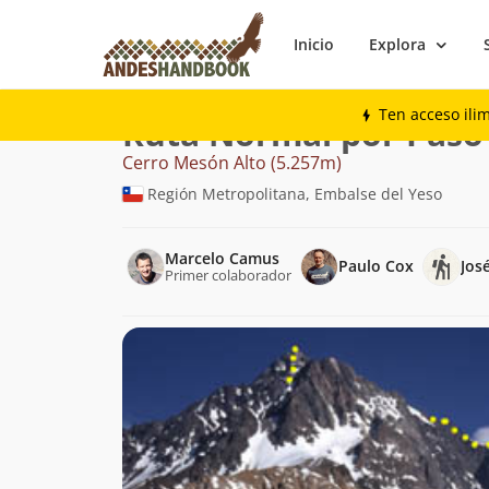
Inicio
Explora
Montaña
Cerro Mesón Alto
Normal po
Ten acceso ili
Ruta Normal por Paso
Cerro Mesón Alto (5.257m)
Región Metropolitana, Embalse del Yeso
Marcelo Camus
Paulo Cox
Jos
Primer colaborador