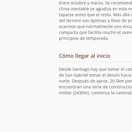
ruta
Entre octubre y marzo. Se recomiend
clima inestable se agudiza en esta 
taparse antes que el resto. Más allá 
del terreno son óptimas a fines de p
acarreos que normalmente uno encue
compacta que facilita mucho el avan
principios de temporada.
de
Cómo llegar al inicio
la
ruta
Desde Santiago hay que tomar el cam
de San Gabriel tomar el desvío hacia
norte. Después de aprox. 20,5km por
encuentran una serie de construcc
militar (2430m), comienza la caminata