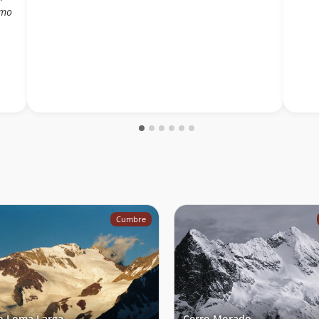
omo
Cumbre
o Loma Larga
Cerro Morado