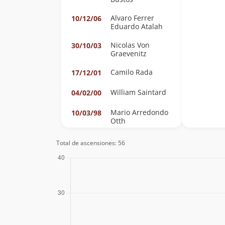
Alvaro Ferrer
10/12/06
Eduardo Atalah
Nicolas Von
30/10/03
Graevenitz
Camilo Rada
17/12/01
William Saintard
04/02/00
Mario Arredondo
10/03/98
Otth
Claudio Seebach
16/12/94
Total de ascensiones: 56
Claudio Seebach
10/12/94
Ian Philippi
Marcos Rivera
15/01/89
Rodolfo Gomez
Julio Garreaud
29/01/62