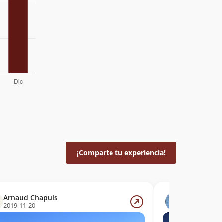
¡Comparte tu experiencia!
Arnaud Chapuis
Ismael Men
2019-11-20
2017-12-10