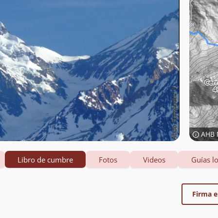
AHB 
Libro de cumbre
Fotos
Videos
Guías lo
Firma el