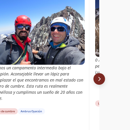
0 Al quinto intent
pegue, Ismael hace
mos un campamento intermedio bajo el
Lucho. A Paulo la 
pión. Aconsejable llevar un lápiz para
así es que queda p
plazar el que encontramos en mal estado con
bro de cumbre. Esta ruta es realmente
villosa y cumplimos un sueño de 20 años con
e.
Libro de cumbre
Nor
o de cumbre
Ambrus Oyarzún