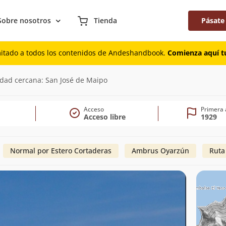
Sobre nosotros
Tienda
Pásate
mitado a todos los contenidos de Andeshandbook.
Comienza aquí tu
)
udad cercana: San José de Maipo
Acceso
Primera 
Acceso libre
1929
Normal por Estero Cortaderas
Ambrus Oyarzún
Ruta