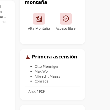
montaña
l
o
 una
ima.
Alta Montaña
Acceso libre
Primera ascensión
Otto Pfenniger
Max Wolf
Albrecht Maass
Conrads
Año:
1929