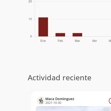
Wolfgang Förster
07/12/52
Sergio
09/12/51
Kunstmann
Ludwig Krahl
09/12/44
Eberhard Meier
Albrecht Maass
13/01/29
Otto Pfenniger
Actividad reciente
Maca Domínguez
2021-10-30