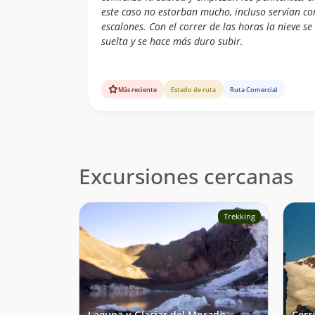
este caso no estorban mucho, incluso servían c
escalones. Con el correr de las horas la nieve se
suelta y se hace más duro subir.
Más reciente
Estado de ruta
Ruta Comercial
Excursiones cercanas
Trekking
Laguna y Glaciar del Morado
Cerr