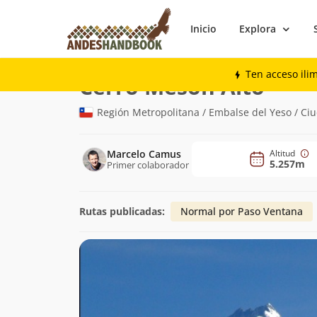
Inicio
Explora
Montaña
Cerro Mesón Alto
Ten acceso ili
(5.257m
Cerro Mesón Alto
Región Metropolitana / Embalse del Yeso / Ci
Marcelo Camus
Altitud
5.257m
Primer colaborador
Rutas publicadas:
Normal por Paso Ventana