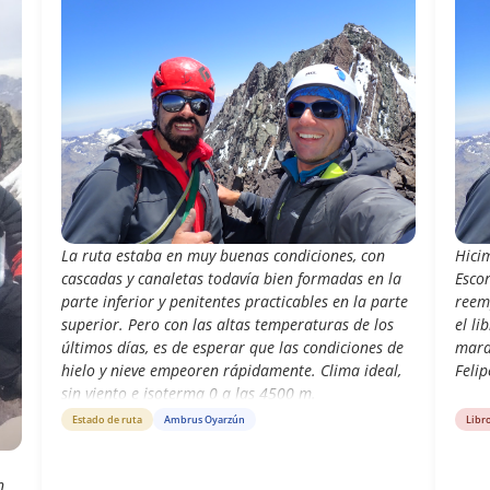
La ruta estaba en muy buenas condiciones, con
Hici
cascadas y canaletas todavía bien formadas en la
Escor
parte inferior y penitentes practicables en la parte
reem
superior. Pero con las altas temperaturas de los
el li
últimos días, es de esperar que las condiciones de
mara
hielo y nieve empeoren rápidamente. Clima ideal,
Felip
sin viento e isoterma 0 a las 4500 m.
Estado de ruta
Ambrus Oyarzún
Libr
n