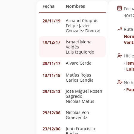
Fecha
Nombres
Fech
10/1
Arnaud Chapuis
20/11/19
Felipe Javier
Ruta
Gonzalez Donoso
Norm
Ismael Mena
10/12/17
Vent
Valdés
Luis Izquierdo
Hici
Alvaro Cerda
∙
Ism
29/11/17
∙
Lui
Matías Rojas
13/11/15
Carlos Candia
No h
∙
Pau
Jose Miguel Rosen
29/12/13
Sagredo
Nicolas Matus
Nicolas Von
29/12/06
Graevenitz
Juan Francisco
23/12/06
Bustos