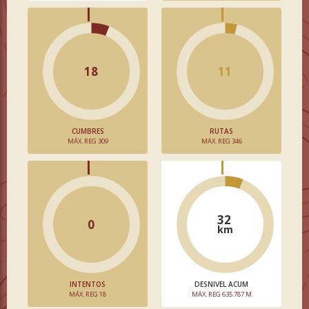
18
11
CUMBRES
RUTAS
MÁX. REG 309
MÁX. REG 346
32
0
km
INTENTOS
DESNIVEL ACUM
MÁX. REG 18
MÁX. REG 635.787 M