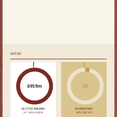
HITOS
6959m
20
ALTITUD MÁXIMA
ASCENSIONES
ALT. MÁX 6.959 M
MÁX. REG 519