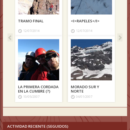
TRAMO FINAL
<I>RAPELES</I>
RUTA 
A OYA
12/07/2014
12/07/2014
04/0
LA PRIMERA CORDADA
MORADO SUR Y
CORTA
EN LA CUMBRE (?)
NORTE
EL ES
10/05/2007
04/01/2007
04/0
ACTIVIDAD RECIENTE (SEGUIDOS)