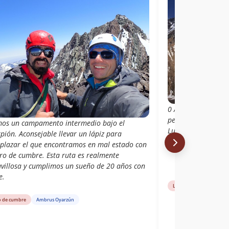
0 Al quinto intent
pegue, Ismael hace
mos un campamento intermedio bajo el
Lucho. A Paulo la 
pión. Aconsejable llevar un lápiz para
así es que queda p
plazar el que encontramos en mal estado con
bro de cumbre. Esta ruta es realmente
villosa y cumplimos un sueño de 20 años con
e.
Libro de cumbre
Nor
o de cumbre
Ambrus Oyarzún