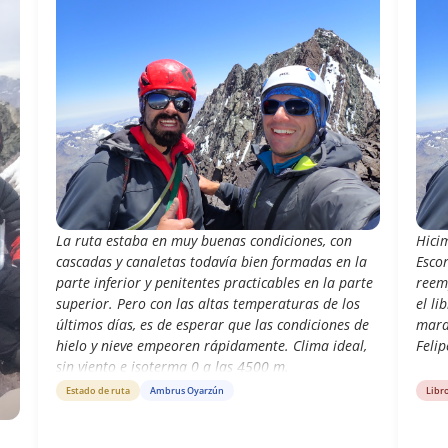
La ruta estaba en muy buenas condiciones, con
Hici
cascadas y canaletas todavía bien formadas en la
Escor
parte inferior y penitentes practicables en la parte
reem
superior. Pero con las altas temperaturas de los
el li
últimos días, es de esperar que las condiciones de
mara
hielo y nieve empeoren rápidamente. Clima ideal,
Felip
sin viento e isoterma 0 a las 4500 m.
Estado de ruta
Ambrus Oyarzún
Libr