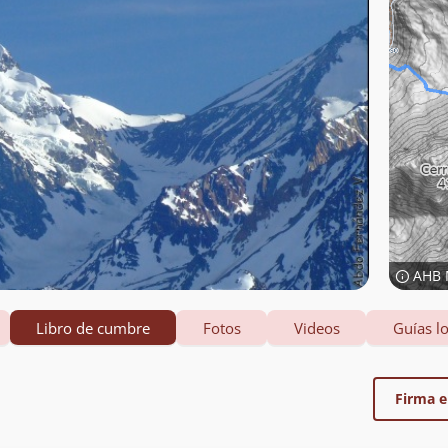
AHB 
Libro de cumbre
Fotos
Videos
Guías lo
Firma el