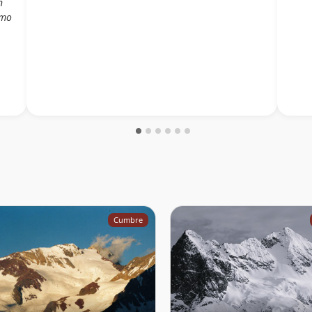
n
omo
Cumbre