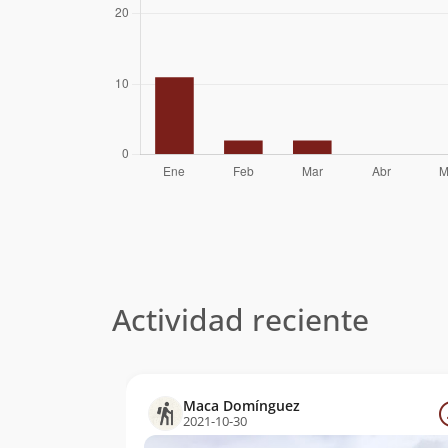
Wolfgang Förster
07/12/52
Sergio
09/12/51
Kunstmann
Ludwig Krahl
09/12/44
Eberhard Meier
Albrecht Maass
13/01/29
Otto Pfenniger
Actividad reciente
Maca Domínguez
2021-10-30