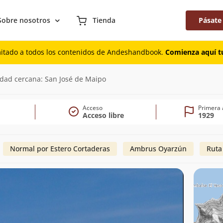
Sobre nosotros
Tienda
Pásate
mitado a todos los contenidos de Andeshandbook.
Comienza aquí tu
)
udad cercana: San José de Maipo
Acceso
Primera 
Acceso libre
1929
Normal por Estero Cortaderas
Ambrus Oyarzún
Ruta