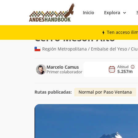
Inicio
Explora
Montaña
Cerro Mesón Alto
Ten acceso ili
(5.257m
Cerro Mesón Alto
Región Metropolitana / Embalse del Yeso / Ci
Marcelo Camus
Altitud
5.257m
Primer colaborador
Rutas publicadas:
Normal por Paso Ventana