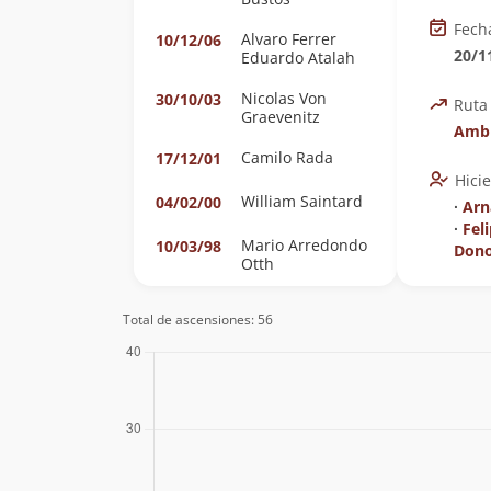
Fech
Alvaro Ferrer
10/12/06
20/1
Eduardo Atalah
Nicolas Von
30/10/03
Ruta
Graevenitz
Ambr
Camilo Rada
17/12/01
Hici
William Saintard
04/02/00
∙
Arn
∙
Fel
Mario Arredondo
10/03/98
Don
Otth
Claudio Seebach
16/12/94
Total de ascensiones: 56
Claudio Seebach
10/12/94
Ian Philippi
Marcos Rivera
15/01/89
Rodolfo Gomez
Julio Garreaud
29/01/62