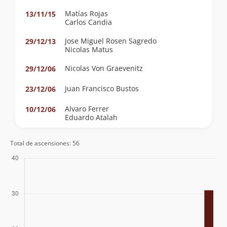
Matías Rojas
13/11/15
Carlos Candia
Jose Miguel Rosen Sagredo
29/12/13
Nicolas Matus
Nicolas Von Graevenitz
29/12/06
Juan Francisco Bustos
23/12/06
Alvaro Ferrer
10/12/06
Eduardo Atalah
Nicolas Von Graevenitz
30/10/03
Total de ascensiones: 56
Camilo Rada
17/12/01
William Saintard
04/02/00
Mario Arredondo Otth
10/03/98
Claudio Seebach
16/12/94