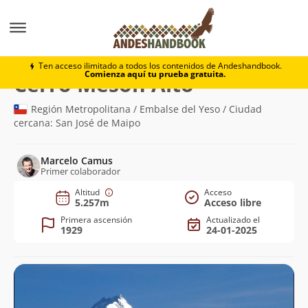
Montaña
Cerro Mesón Alto
Ten acceso ilimitado a todos los contenidos de Andeshandbook.
Comienza aquí tu prueba gratuita.
(5.257m)
Cerro Mesón Alto
Región Metropolitana / Embalse del Yeso / Ciudad
cercana: San José de Maipo
Marcelo Camus
Primer colaborador
Altitud
Acceso
5.257m
Acceso libre
Primera ascensión
Actualizado el
1929
24-01-2025