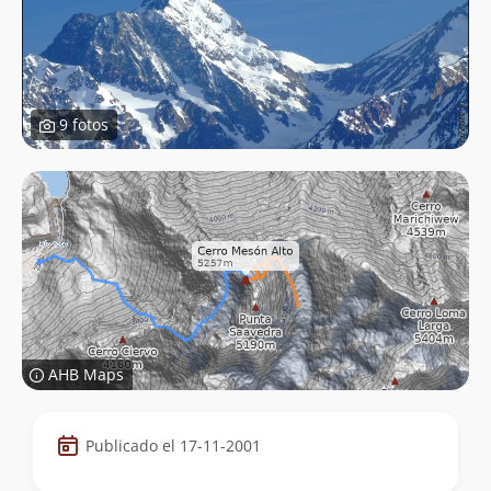
9 fotos
AHB Maps
Datos
Publicado el 17-11-2001
de