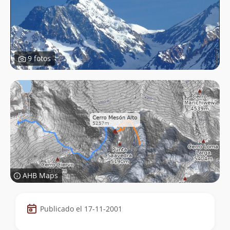
9 fotos
AHB Maps
Datos
Publicado el 17-11-2001
de