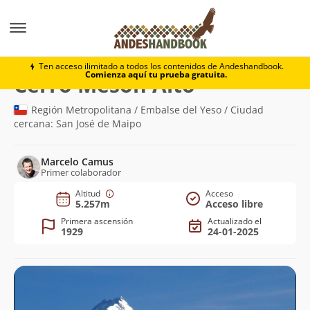
Montaña
Cerro Mesón Alto
Ten acceso ilimitado a todos los contenidos de Andeshandbook.
Comienza aquí tu prueba gratuita.
(5.257m)
Cerro Mesón Alto
Región Metropolitana / Embalse del Yeso / Ciudad
cercana: San José de Maipo
Marcelo Camus
Primer colaborador
Altitud
Acceso
5.257m
Acceso libre
Primera ascensión
Actualizado el
1929
24-01-2025