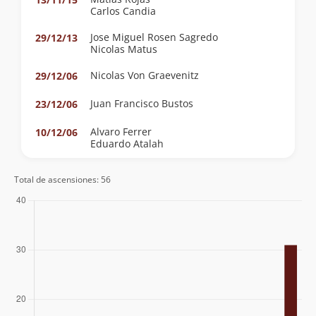
Carlos Candia
Jose Miguel Rosen Sagredo
29/12/13
Nicolas Matus
Nicolas Von Graevenitz
29/12/06
Juan Francisco Bustos
23/12/06
Alvaro Ferrer
10/12/06
Eduardo Atalah
Nicolas Von Graevenitz
30/10/03
Total de ascensiones: 56
Camilo Rada
17/12/01
William Saintard
04/02/00
Mario Arredondo Otth
10/03/98
Claudio Seebach
16/12/94
Claudio Seebach
10/12/94