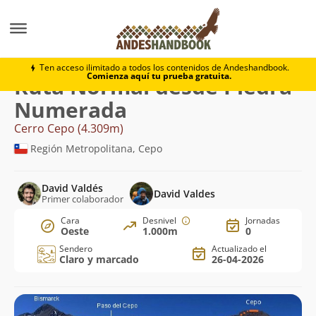
Montaña
Cerro Cepo
Normal desde Piedra Numera
Ten acceso ilimitado a todos los contenidos de Andeshandbook.
Comienza aquí tu prueba gratuita.
Ruta Normal desde Piedra
Numerada
Cerro Cepo (4.309m)
Región Metropolitana, Cepo
David Valdés
David Valdes
Primer colaborador
Cara
Desnivel
Jornadas
Oeste
1.000m
0
Sendero
Actualizado el
Claro y marcado
26-04-2026