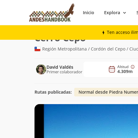
Inicio
Explora
Montaña
Cerro Cepo
Ten acceso ili
(4.309m)
Cerro Cepo
Región Metropolitana / Cordón del Cepo / Ciu
David Valdés
Altitud
4.309m
Primer colaborador
Rutas publicadas:
Normal desde Piedra Nume