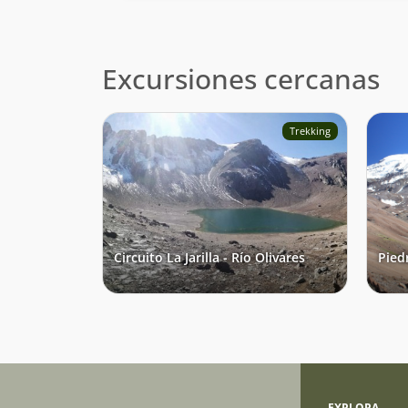
Excursiones cercanas
Trekking
Circuito La Jarilla - Río Olivares
Pied
EXPLORA