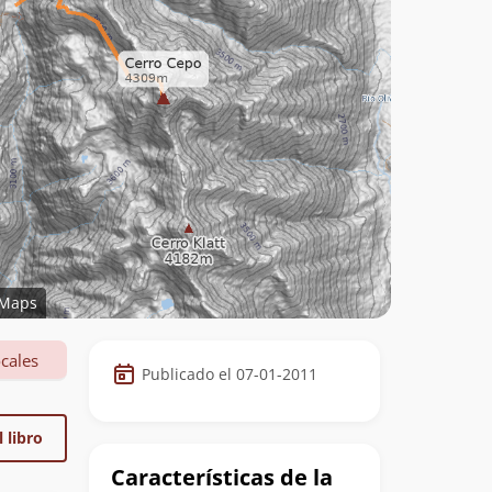
Maps
Datos
cales
Publicado el 07-01-2011
de
la
 libro
cumbre
Características de la