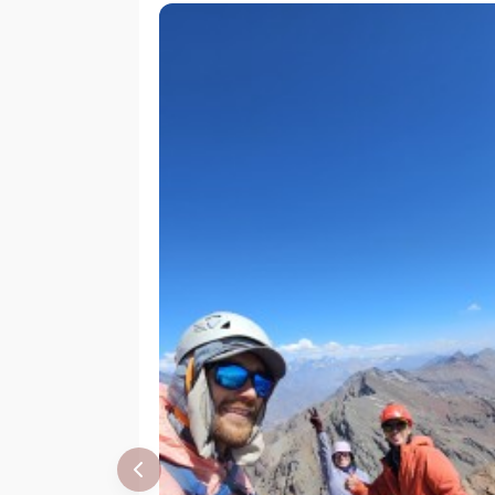
Kunstmann
Eberhard Meier
16/03/57