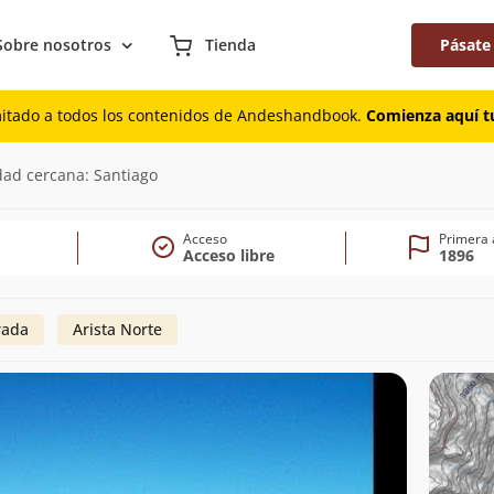
Sobre nosotros
Tienda
Pásate
mitado a todos los contenidos de Andeshandbook.
Comienza aquí tu
dad cercana: Santiago
Acceso
Primera 
Acceso libre
1896
rada
Arista Norte