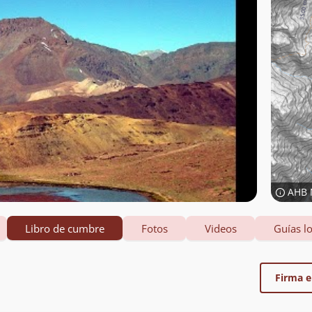
AHB 
Libro de cumbre
Fotos
Videos
Guías lo
Firma el