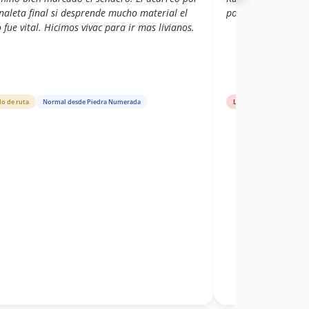
naleta final si desprende mucho material el
por roca de muy b
 fue vital. Hicimos vivac para ir mas livianos.
do de ruta
Normal desde Piedra Numerada
Libro de cumbre
Ari