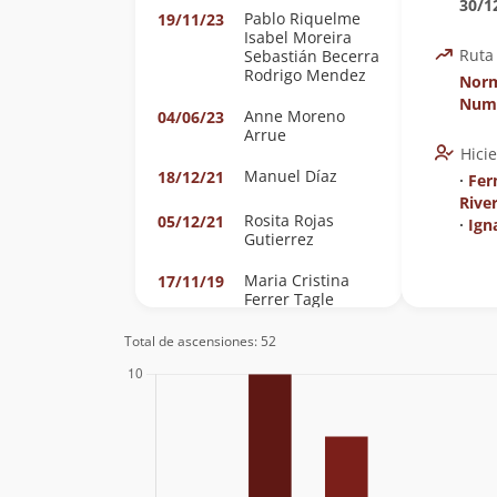
30/1
Pablo Riquelme
19/11/23
Isabel Moreira
Ruta
Sebastián Becerra
Rodrigo Mendez
Norm
Num
Anne Moreno
04/06/23
Arrue
Hici
Manuel Díaz
18/12/21
∙
Fer
Rive
Rosita Rojas
05/12/21
∙
Ign
Gutierrez
Maria Cristina
17/11/19
Ferrer Tagle
Agustín Denegri
Oxley
Total de ascensiones: 52
Fernando Javier
30/12/18
Riveros Rebuffo
Ignacio Bruna
Silva
Álvaro Zerené
09/12/18