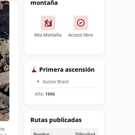
montaña
Alta Montaña
Acceso libre
Primera ascensión
Gustav Brant
Año:
1896
Rutas publicadas
nte
Nombre
Dificultad
as a