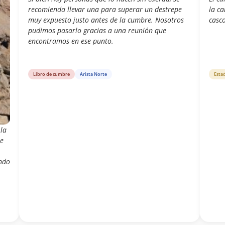
recomienda llevar una para superar un destrepe
la ca
muy expuesto justo antes de la cumbre. Nosotros
casco
pudimos pasarlo gracias a una reunión que
encontramos en ese punto.
Libro de cumbre
Arista Norte
Esta
la
se
endo