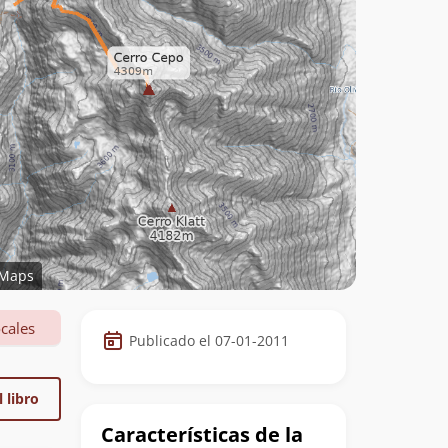
Maps
Datos
cales
Publicado el 07-01-2011
de
la
 libro
cumbre
Características de la