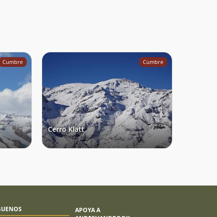
Cumbre
Cumbre
Cerro Klatt
GUENOS
APOYA A