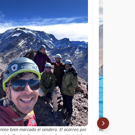
amino bien marcado el sendero. El acarreo por
Ruta con un acarre