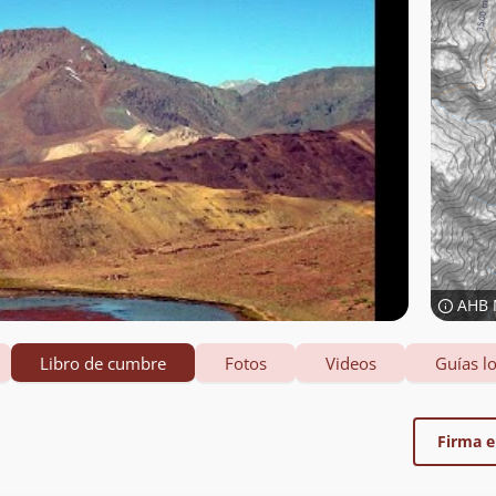
AHB 
Libro de cumbre
Fotos
Videos
Guías lo
Firma el