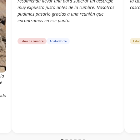
recomienda llevar una para superar un destrepe
la ca
muy expuesto justo antes de la cumbre. Nosotros
casco
pudimos pasarlo gracias a una reunión que
encontramos en ese punto.
Libro de cumbre
Arista Norte
Esta
la
se
endo