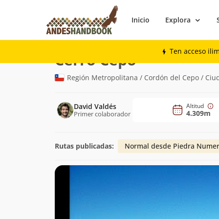
Inicio
Explora
Montaña
Cerro Cepo
Ten acceso ili
(4.309m)
Cerro Cepo
Región Metropolitana / Cordón del Cepo / Ciu
David Valdés
Altitud
4.309m
Primer colaborador
Rutas publicadas:
Normal desde Piedra Nume