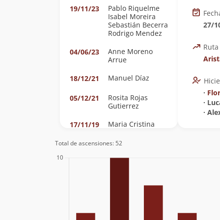
Pablo Riquelme
19/11/23
Fech
Isabel Moreira
Sebastián Becerra
27/1
Rodrigo Mendez
Ruta
Anne Moreno
04/06/23
Aris
Arrue
Manuel Díaz
18/12/21
Hici
∙
Flo
Rosita Rojas
05/12/21
∙ Lu
Gutierrez
∙ Ale
Maria Cristina
17/11/19
Ferrer Tagle
Agustín Denegri
Total de ascensiones: 52
Oxley
Fernando Javier
30/12/18
Riveros Rebuffo
Ignacio Bruna
Silva
Álvaro Zerené
09/12/18