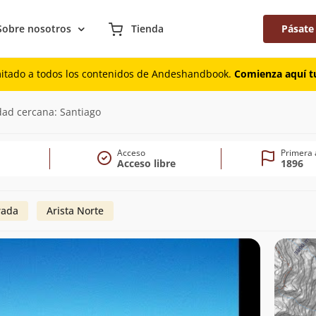
Sobre nosotros
Tienda
Pásate
mitado a todos los contenidos de Andeshandbook.
Comienza aquí tu
dad cercana: Santiago
Acceso
Primera 
Acceso libre
1896
rada
Arista Norte