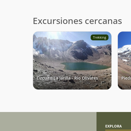
Excursiones cercanas
Trekking
Circuito La Jarilla - Río Olivares
Pied
EXPLORA