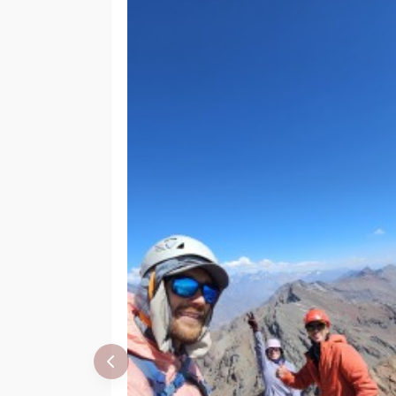
Kunstmann
Eberhard Meier
16/03/57