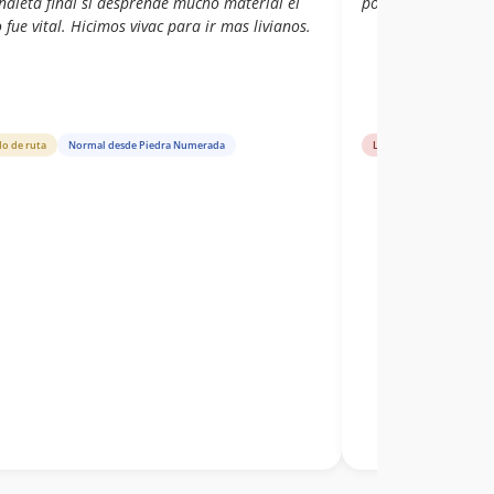
naleta final si desprende mucho material el
por roca de muy b
 fue vital. Hicimos vivac para ir mas livianos.
do de ruta
Normal desde Piedra Numerada
Libro de cumbre
Ari