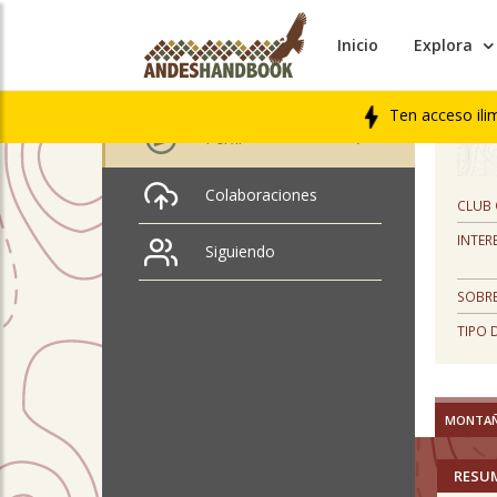
Inicio
Explora
PERFIL
Manuel Díaz
Ten acceso ili
Perfil
Colaboraciones
CLUB
INTER
Siguiendo
SOBRE
TIPO 
MONTA
RESU