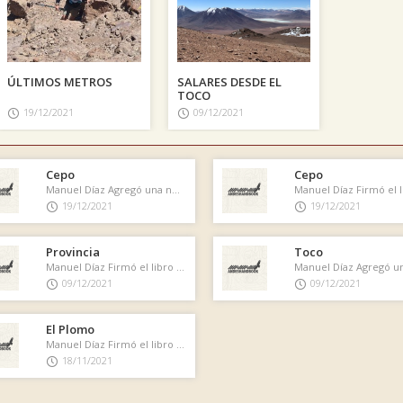
ÚLTIMOS METROS
SALARES DESDE EL
TOCO
19/12/2021
09/12/2021
Cepo
Cepo
Manuel Díaz Agregó una nueva foto
19/12/2021
19/12/2021
Provincia
Toco
Manuel Díaz Firmó el libro de cumbre
09/12/2021
09/12/2021
El Plomo
Manuel Díaz Firmó el libro de cumbre
18/11/2021