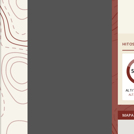
HITO
ALTI
ALT
MAPA 