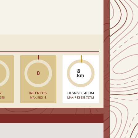
8
0
km
S
INTENTOS
DESNIVEL ACUM
 346
MÁX. REG 18
MÁX. REG 635.787 M