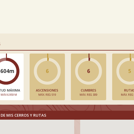
S
5604m
6
6
5
TUD MÁXIMA
ASCENSIONES
CUMBRES
RUTA
. MÁX 6.959 M
MÁX. REG 519
MÁX. REG 309
MÁX. REG
DE MIS CERROS Y RUTAS