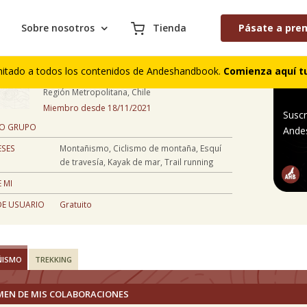
Sobre nosotros
Tienda
Pásate a pre
Manuel Díaz
mitado a todos los contenidos de Andeshandbook.
Comienza aquí tu
53 años
Región Metropolitana, Chile
Miembro desde 18/11/2021
Suscr
 O GRUPO
Ande
ESES
Montañismo, Ciclismo de montaña, Esquí
de travesía, Kayak de mar, Trail running
 MI
DE USUARIO
Gratuito
ÑISMO
TREKKING
MEN DE MIS COLABORACIONES