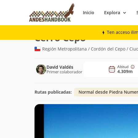
Inicio
Explora
Montaña
Cerro Cepo
Ten acceso ili
(4.309m)
Cerro Cepo
Región Metropolitana / Cordón del Cepo / Ciu
David Valdés
Altitud
4.309m
Primer colaborador
Rutas publicadas:
Normal desde Piedra Nume