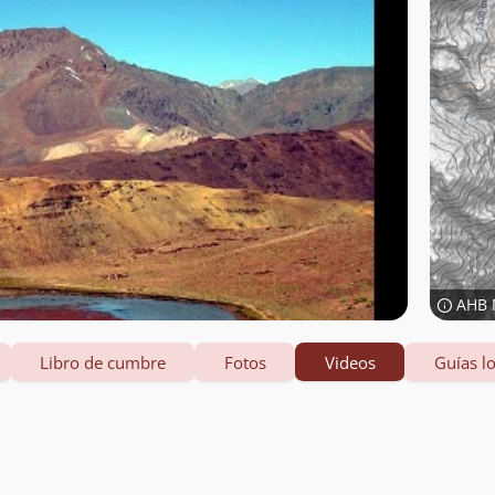
AHB 
Libro de cumbre
Fotos
Videos
Guías lo