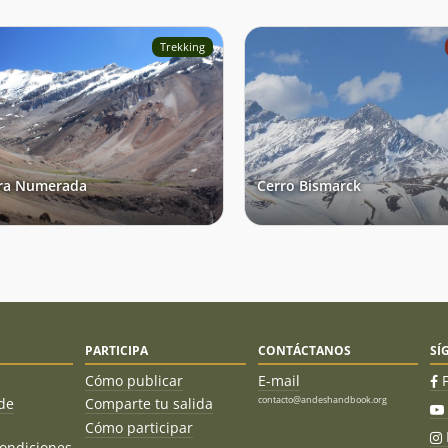
Trekking
ra Numerada
Cerro Bismarck
PARTICIPA
CONTÁCTANOS
SÍ
Cómo publicar
E-mail
contacto@andeshandbook.org
de
Comparte tu salida
Cómo participar
ondiciones