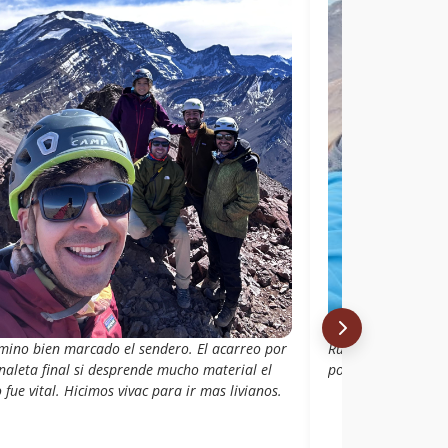
amino bien marcado el sendero. El acarreo por
Ruta con un acarre
naleta final si desprende mucho material el
por roca de muy b
 fue vital. Hicimos vivac para ir mas livianos.