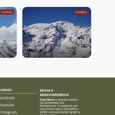
Cumbre
Cumbre
Cerro Klatt
GUENOS
APOYA A
ANDESHANDBOOK
Facebook
Suscríbete
y accede a todos
los contenidos sin
Youtube
limitaciones. O colabora con
una nueva ruta o montaña y
Instagram
obtén una suscripción gratis y
de por vida.