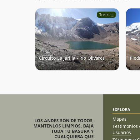
Trekking
Circuito La Jarilla - Río Olivares
Pied
EXPLORA
Mapas
LOS ANDES SON DE TODOS,
MANTENLOS LIMPIOS. BAJA
Testimonios 
TODA TU BASURA Y
Usuarios
CUALQUIERA QUE
Términos y C