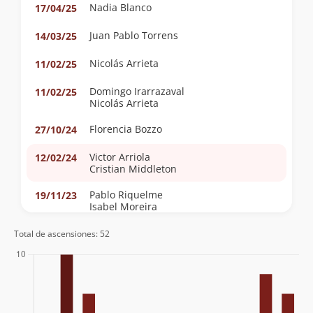
Nadia Blanco
17/04/25
Juan Pablo Torrens
14/03/25
Nicolás Arrieta
11/02/25
Domingo Irarrazaval
11/02/25
Nicolás Arrieta
Florencia Bozzo
27/10/24
Victor Arriola
12/02/24
Cristian Middleton
Pablo Riquelme
19/11/23
Isabel Moreira
Sebastián Becerra
Rodrigo Mendez
Total de ascensiones: 52
Anne Moreno Arrue
04/06/23
Manuel Díaz
18/12/21
Rosita Rojas Gutierrez
05/12/21