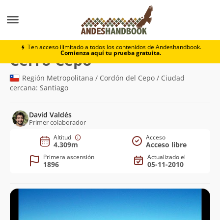
Montaña
Cerro Cepo
Ten acceso ilimitado a todos los contenidos de Andeshandbook.
Comienza aquí tu prueba gratuita.
(4.309m)
Cerro Cepo
Región Metropolitana / Cordón del Cepo / Ciudad
cercana: Santiago
David Valdés
Primer colaborador
Altitud
Acceso
4.309m
Acceso libre
Primera ascensión
Actualizado el
1896
05-11-2010