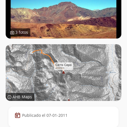
3 fotos
AHB Maps
Datos
Publicado el 07-01-2011
de