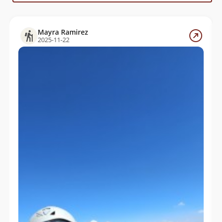
Sergio Baez
23/03/13
Paulo Cox
13/01/13
Mayra Ramirez
2025-11-22
David Valdés
22/02/09
Sergio Kunstmann
07/12/64
Eberhard Meier
16/03/57