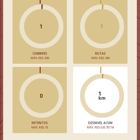
1
1
CUMBRES
RUTAS
MÁX. REG 309
MÁX. REG 346
1
0
km
INTENTOS
DESNIVEL ACUM
MÁX. REG 18
MÁX. REG 635.787 M