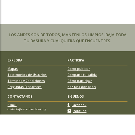
LOS ANDES SON DE TODOS, MANTENLOS LIMPIOS. BAJA TODA
TU BASURA Y CUALQUIERA QUE ENCUENTRES.
EXPLORA
PARTICIPA
Mapas
Como publicar
Testimonios de Usuarios
Comparte tu salida
Términos y Condiciones
Cómo participar
Preguntas Frecuentes
Haz una donación
CONTÁCTANOS
SÍGUENOS
E-mail
Facebook
contacto@andeshandbook.org
Youtube
Instagram
APOYA A ANDESHANDBOOK
Suscríbete
y accede a todos los contenidos sin limitaciones. O colabora