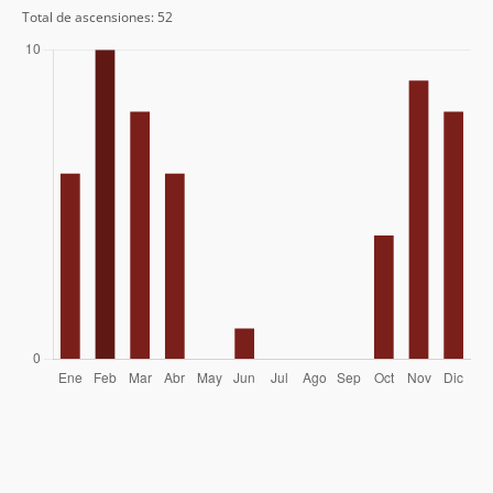
Rodrigo Mendez
Total de ascensiones: 52
Anne Moreno Arrue
04/06/23
Manuel Díaz
18/12/21
Rosita Rojas Gutierrez
05/12/21
Maria Cristina Ferrer Tagle
17/11/19
Agustín Denegri Oxley
Fernando Javier Riveros Rebuffo
30/12/18
Ignacio Bruna Silva
Álvaro Zerené
09/12/18
Nelson Salazar Mejías
12/02/17
Beatriz Andrea Delgado Fonfach
19/04/15
Alberto Ugalde
Felipe Vial Tagle
24/01/15