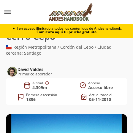
Montaña
Cerro Cepo
Ten acceso ilimitado a todos los contenidos de Andeshandbook.
Comienza aquí tu prueba gratuita.
(4.309m)
Cerro Cepo
Región Metropolitana / Cordón del Cepo / Ciudad
cercana: Santiago
David Valdés
Primer colaborador
Altitud
Acceso
4.309m
Acceso libre
Primera ascensión
Actualizado el
1896
05-11-2010