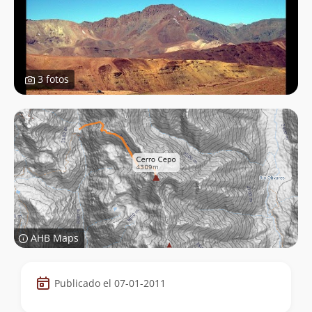
3 fotos
AHB Maps
Datos
Publicado el 07-01-2011
de