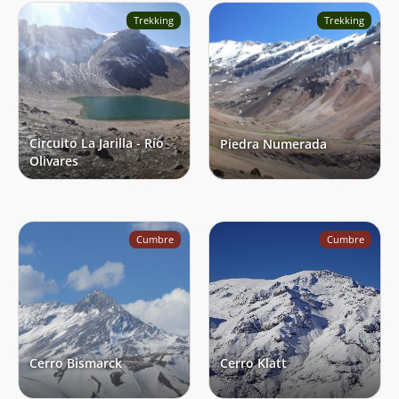
Trekking
Trekking
Circuito La Jarilla - Río
Piedra Numerada
Olivares
Cumbre
Cumbre
Cerro Bismarck
Cerro Klatt