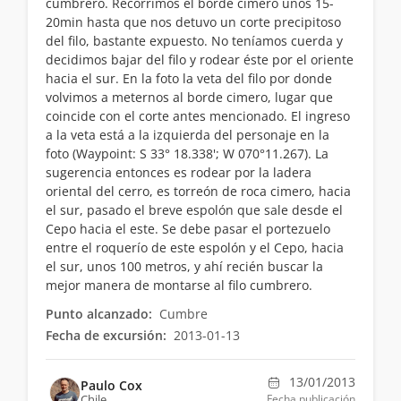
cumbrero. Recorrimos el borde cimero unos 15-
20min hasta que nos detuvo un corte precipitoso
del filo, bastante expuesto. No teníamos cuerda y
decidimos bajar del filo y rodear éste por el oriente
hacia el sur. En la foto la veta del filo por donde
volvimos a meternos al borde cimero, lugar que
coincide con el corte antes mencionado. El ingreso
a la veta está a la izquierda del personaje en la
foto (Waypoint: S 33° 18.338'; W 070°11.267). La
sugerencia entonces es rodear por la ladera
oriental del cerro, es torreón de roca cimero, hacia
el sur, pasado el breve espolón que sale desde el
Cepo hacia el este. Se debe pasar el portezuelo
entre el roquerío de este espolón y el Cepo, hacia
el sur, unos 100 metros, y ahí recién buscar la
mejor manera de montarse al filo cumbrero.
Punto alcanzado:
Cumbre
Fecha de excursión:
2013-01-13
13/01/2013
Paulo Cox
Chile
Fecha publicación