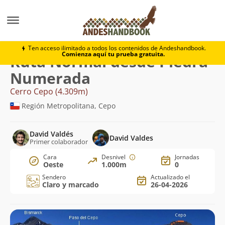
Montaña
Cerro Cepo
Normal desde Piedra Numera
Ten acceso ilimitado a todos los contenidos de Andeshandbook.
Comienza aquí tu prueba gratuita.
Ruta Normal desde Piedra
Numerada
Cerro Cepo (4.309m)
Región Metropolitana, Cepo
David Valdés
David Valdes
Primer colaborador
Cara
Desnivel
Jornadas
Oeste
1.000m
0
Sendero
Actualizado el
Claro y marcado
26-04-2026