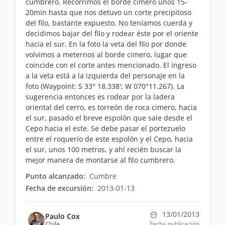
cumbrero. Recorrimos el borde cimero unos 15-
20min hasta que nos detuvo un corte precipitoso
del filo, bastante expuesto. No teníamos cuerda y
decidimos bajar del filo y rodear éste por el oriente
hacia el sur. En la foto la veta del filo por donde
volvimos a meternos al borde cimero, lugar que
coincide con el corte antes mencionado. El ingreso
a la veta está a la izquierda del personaje en la
foto (Waypoint: S 33° 18.338'; W 070°11.267). La
sugerencia entonces es rodear por la ladera
oriental del cerro, es torreón de roca cimero, hacia
el sur, pasado el breve espolón que sale desde el
Cepo hacia el este. Se debe pasar el portezuelo
entre el roquerío de este espolón y el Cepo, hacia
el sur, unos 100 metros, y ahí recién buscar la
mejor manera de montarse al filo cumbrero.
Punto alcanzado:
Cumbre
Fecha de excursión:
2013-01-13
13/01/2013
Paulo Cox
Chile
Fecha publicación