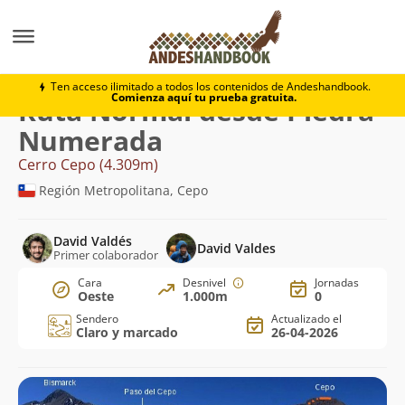
Montaña
Cerro Cepo
Normal desde Piedra Numera
Ten acceso ilimitado a todos los contenidos de Andeshandbook.
Comienza aquí tu prueba gratuita.
Ruta Normal desde Piedra
Numerada
Cerro Cepo (4.309m)
Región Metropolitana, Cepo
David Valdés
David Valdes
Primer colaborador
Cara
Desnivel
Jornadas
Oeste
1.000m
0
Sendero
Actualizado el
Claro y marcado
26-04-2026