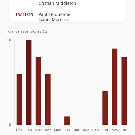
Cristian Middleton
Pablo Riquelme
19/11/23
Isabel Moreira
Sebastián Becerra
Rodrigo Mendez
Total de ascensiones: 52
Anne Moreno Arrue
04/06/23
Manuel Díaz
18/12/21
Rosita Rojas Gutierrez
05/12/21
Maria Cristina Ferrer Tagle
17/11/19
Agustín Denegri Oxley
Fernando Javier Riveros Rebuffo
30/12/18
Ignacio Bruna Silva
Álvaro Zerené
09/12/18
Nelson Salazar Mejías
12/02/17
Beatriz Andrea Delgado Fonfach
19/04/15