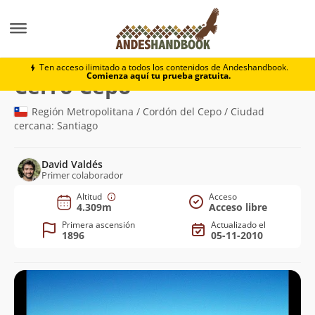
Montaña
Cerro Cepo
Ten acceso ilimitado a todos los contenidos de Andeshandbook.
Comienza aquí tu prueba gratuita.
(4.309m)
Cerro Cepo
Región Metropolitana / Cordón del Cepo / Ciudad
cercana: Santiago
David Valdés
Primer colaborador
Altitud
Acceso
4.309m
Acceso libre
Primera ascensión
Actualizado el
1896
05-11-2010