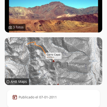
3 fotos
AHB Maps
Datos
Publicado el 07-01-2011
de