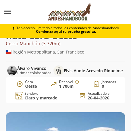
Montaña
Cerro Manchón
Cara Oeste
Ten acceso ilimitado a todos los contenidos de Andeshandbook.
Comienza aquí tu prueba gratuita.
Ruta Cara Oeste
Cerro Manchón (3.720m)
Región Metropolitana, San Francisco
Álvaro Vivanco
Elvis Audie Acevedo Riquelme
Primer colaborador
Cara
Desnivel
Jornadas
Oeste
1.700m
0
Sendero
Actualizado el
Claro y marcado
26-04-2026