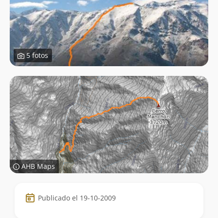
5 fotos
AHB Maps
Datos
Publicado el 19-10-2009
de