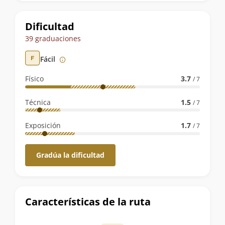
la
ruta
Dificultad
39 graduaciones
Fácil
Físico
3.7
/ 7
Técnica
1.5
/ 7
Exposición
1.7
/ 7
Gradúa la dificultad
Características de la ruta