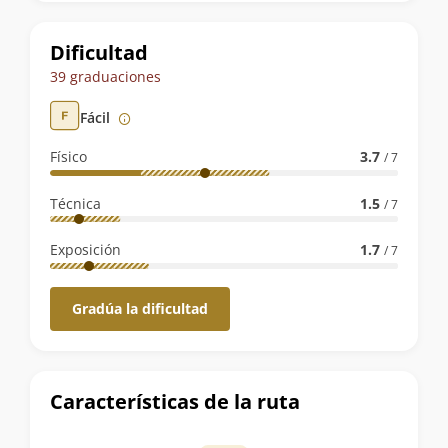
la
ruta
Dificultad
39 graduaciones
Fácil
Físico
3.7
/ 7
Técnica
1.5
/ 7
Exposición
1.7
/ 7
Gradúa la dificultad
Características de la ruta