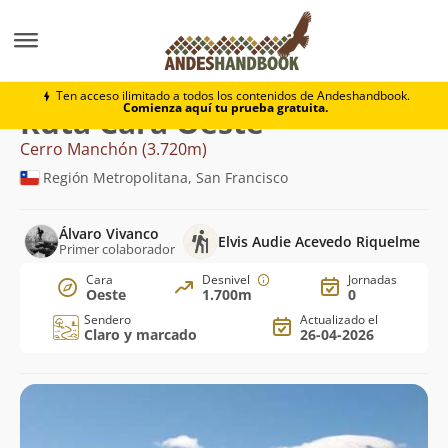
Montaña
Cerro Manchón
Cara Oeste
Ten acceso ilimitado a todos los contenidos de Andeshandbook.
Comienza aquí tu prueba gratuita.
Ruta Cara Oeste
Cerro Manchón (3.720m)
Región Metropolitana, San Francisco
Álvaro Vivanco
Elvis Audie Acevedo Riquelme
Primer colaborador
Cara
Desnivel
Jornadas
Oeste
1.700m
0
Sendero
Actualizado el
Claro y marcado
26-04-2026