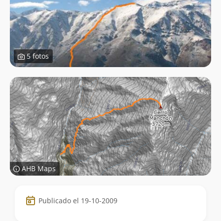
5 fotos
AHB Maps
Datos
Publicado el 19-10-2009
de