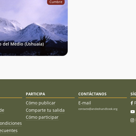
Cumbre
o del Medio (Ushuaia)
PARTICIPA
CONTÁCTANOS
SÍ
Cómo publicar
E-mail
contacto@andeshandbook.org
de
Comparte tu salida
Cómo participar
ondiciones
ecuentes