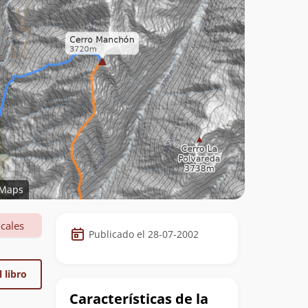
Maps
Datos
cales
Publicado el 28-07-2002
de
la
 libro
cumbre
Características de la