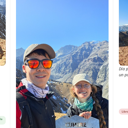
Día p
un p
Libr
la