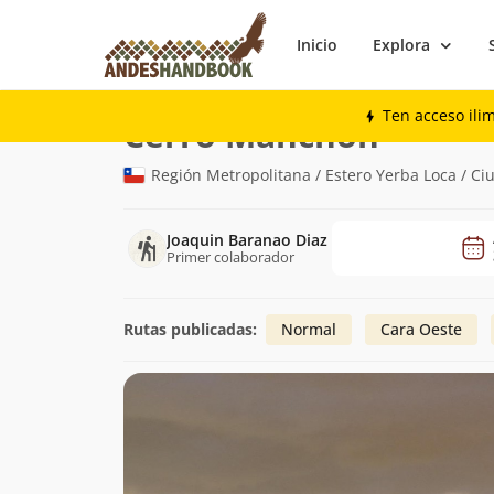
Inicio
Explora
Montaña
Cerro Manchón
Ten acceso ili
(3.720m)
Cerro Manchón
Región Metropolitana / Estero Yerba Loca / Ci
Joaquin Baranao Diaz
Primer colaborador
Rutas publicadas:
Normal
Cara Oeste