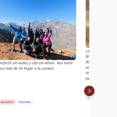
La ruta se parte de
Bronce, se cruza u
dirección de la pr
erfecto sin nubes y casi sin viento. Nos tomó
un sendero que con
oco más de 5h llegar a la cumbre.
la cara oeste, toda
pendiente, pero ah
Libro de cumbre
Ruta que parte desde elb
ruta cara oeste
o de cumbre
Cara Oeste