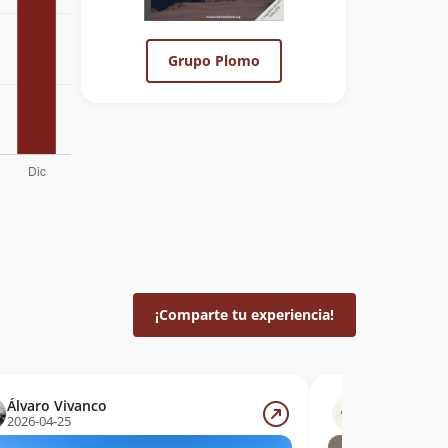
Grupo Plomo
¡Comparte tu experiencia!
Álvaro Vivanco
Rodrigo Pa
2026-04-25
2026-01-15