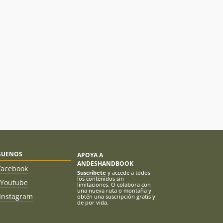
GUENOS
APOYA A
ANDESHANDBOOK
Facebook
Suscríbete
y accede a todos
los contenidos sin
Youtube
limitaciones. O colabora con
una nueva ruta o montaña y
Instagram
obtén una suscripción gratis y
de por vida.