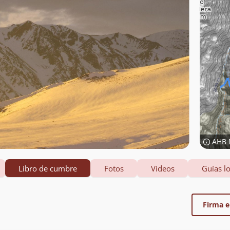
AHB 
Libro de cumbre
Fotos
Videos
Guías lo
Firma el