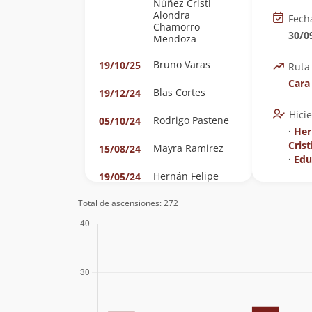
Núñez Cristi
Alondra
Fech
Chamorro
30/0
Mendoza
Bruno Varas
19/10/25
Ruta
Cara
Blas Cortes
19/12/24
Hici
Rodrigo Pastene
05/10/24
∙
Her
Crist
Mayra Ramirez
15/08/24
∙
Edu
Hernán Felipe
19/05/24
Núñez Cristi
Eduardo Muñoz
Total de ascensiones: 272
Eduardo Venegas
Hernán Felipe
07/04/24
Núñez Cristi
Eduardo
Hernández
Venegas
Alondra
Chamorro