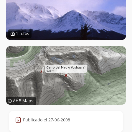
1 fotos
AHB Maps
Datos
Publicado el 27-06-2008
de