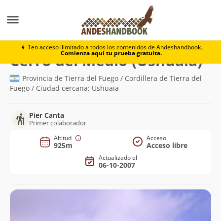
Montaña
Cerro del Medio (Ushuaia)
Ten acceso ilimitado a todos los contenidos de Andeshandbook.
Comienza aquí tu prueba gratuita.
(92
Cerro del Medio (Ushuaia)
Provincia de Tierra del Fuego / Cordillera de Tierra del
Fuego / Ciudad cercana: Ushuaia
Pier Canta
Primer colaborador
Altitud
Acceso
925m
Acceso libre
Actualizado el
06-10-2007