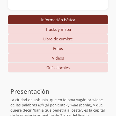
Información básica
Tracks y mapa
Libro de cumbre
Fotos
Videos
Guías locales
Información
básica
Presentación
La ciudad de Ushuaia, que en idioma yagán proviene
de las palabras
ush
(al poniente) y
waia
(bahía), y que
quiere decir “bahía que penetra al oeste”, es la capital
de la provincia argentina de Tierra del Fuego,