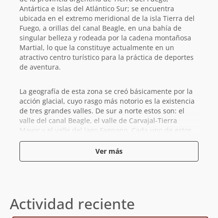
Antártica e Islas del Atlántico Sur; se encuentra
ubicada en el extremo meridional de la isla Tierra del
Fuego, a orillas del canal Beagle, en una bahía de
singular belleza y rodeada por la cadena montañosa
Martial, lo que la constituye actualmente en un
atractivo centro turístico para la práctica de deportes
de aventura.
La geografía de esta zona se creó básicamente por la
acción glacial, cuyo rasgo más notorio es la existencia
de tres grandes valles. De sur a norte estos son: el
valle del canal Beagle, el valle de Carvajal-Tierra
Mayor y el valle del lago Fagnano. Cada uno de estos
valles es separado del otro por dos sierras: los montes
Martial y Sorondo, al norte del Beagle; y las sierras
Ver más
Alvear y Valdivieso, entre el lago Fagnano y el valle
Carvajal-Tierra Mayor.
La sierra Martial está conformada a su vez por varias y
Actividad reciente
atractivas montañas, como son los cerros Bridges,
Martial, Godoy,
Roy
, Del Medio y Dos Banderas. El