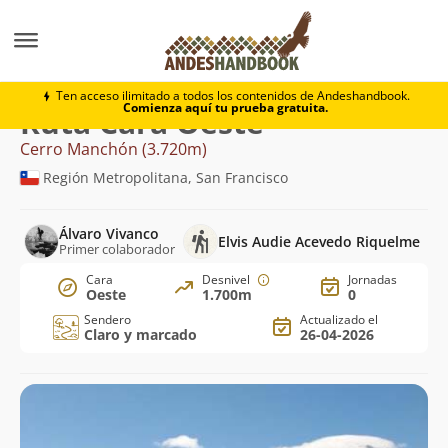
Montaña
Cerro Manchón
Cara Oeste
Ten acceso ilimitado a todos los contenidos de Andeshandbook.
Comienza aquí tu prueba gratuita.
Ruta Cara Oeste
Cerro Manchón (3.720m)
Región Metropolitana, San Francisco
Álvaro Vivanco
Elvis Audie Acevedo Riquelme
Primer colaborador
Cara
Desnivel
Jornadas
Oeste
1.700m
0
Sendero
Actualizado el
Claro y marcado
26-04-2026