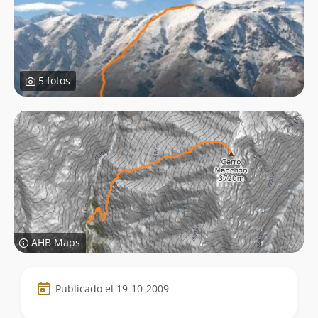
5 fotos
AHB Maps
Datos
Publicado el 19-10-2009
de