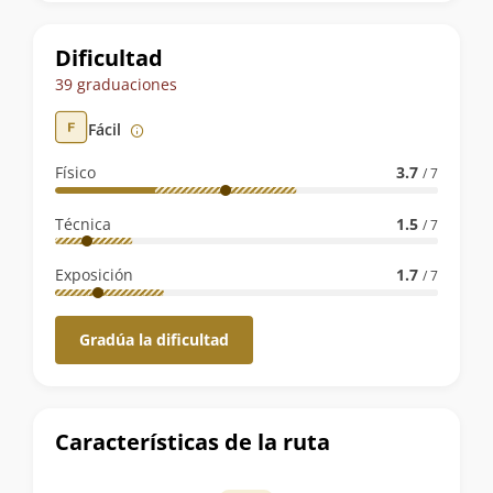
la
ruta
Dificultad
39 graduaciones
Fácil
Físico
3.7
/ 7
Técnica
1.5
/ 7
Exposición
1.7
/ 7
Gradúa la dificultad
Características de la ruta