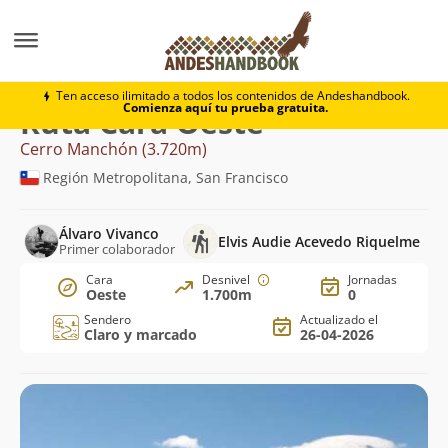
Montaña
Cerro Manchón
Cara Oeste
Ten acceso ilimitado a todos los contenidos de Andeshandbook.
Comienza aquí tu prueba gratuita.
Ruta Cara Oeste
Cerro Manchón (3.720m)
Región Metropolitana, San Francisco
Álvaro Vivanco
Elvis Audie Acevedo Riquelme
Primer colaborador
Cara
Desnivel
Jornadas
Oeste
1.700m
0
Sendero
Actualizado el
Claro y marcado
26-04-2026