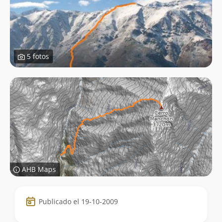
5 fotos
AHB Maps
Datos
Publicado el 19-10-2009
de