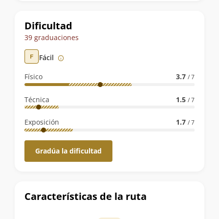
la
ruta
Dificultad
39 graduaciones
Fácil
Físico
3.7
/ 7
Técnica
1.5
/ 7
Exposición
1.7
/ 7
Gradúa la dificultad
Características de la ruta