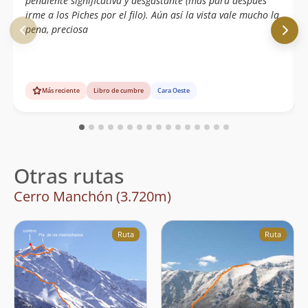
pendiente significativa y desgastante (más para después
irme a los Piches por el filo). Aún así la vista vale mucho la
pena, preciosa
Más reciente
Libro de cumbre
Cara Oeste
Otras rutas
Cerro Manchón (3.720m)
Ruta
Ruta