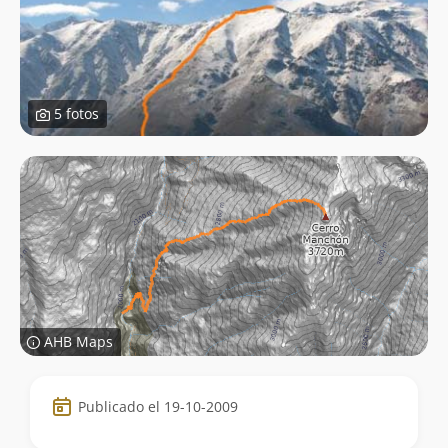
5 fotos
AHB Maps
Datos
Publicado el 19-10-2009
de