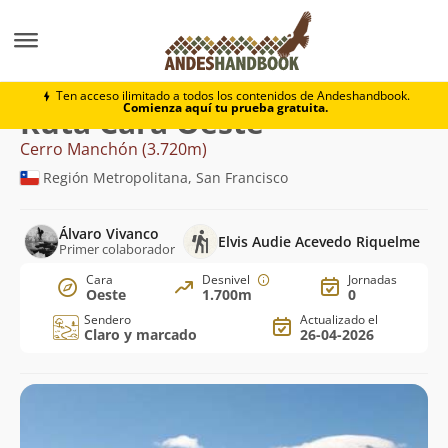
Montaña
Cerro Manchón
Cara Oeste
Ten acceso ilimitado a todos los contenidos de Andeshandbook.
Comienza aquí tu prueba gratuita.
Ruta Cara Oeste
Cerro Manchón (3.720m)
Región Metropolitana, San Francisco
Álvaro Vivanco
Elvis Audie Acevedo Riquelme
Primer colaborador
Cara
Desnivel
Jornadas
Oeste
1.700m
0
Sendero
Actualizado el
Claro y marcado
26-04-2026