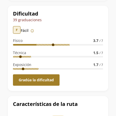
la
ruta
Dificultad
39 graduaciones
Fácil
Físico
3.7
/ 7
Técnica
1.5
/ 7
Exposición
1.7
/ 7
Gradúa la dificultad
Características de la ruta