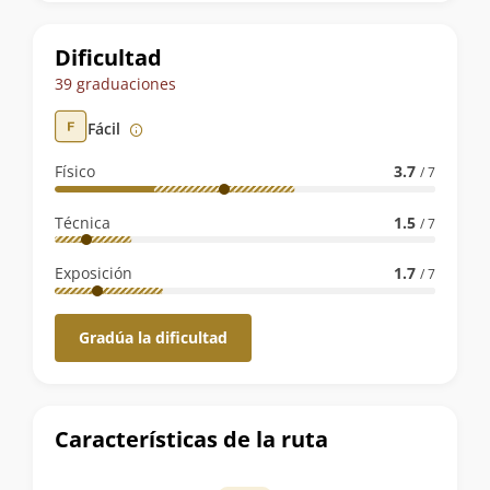
la
ruta
Dificultad
39 graduaciones
Fácil
Físico
3.7
/ 7
Técnica
1.5
/ 7
Exposición
1.7
/ 7
Gradúa la dificultad
Características de la ruta