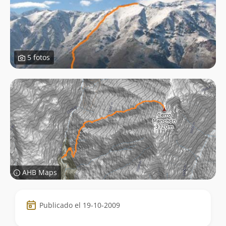
5 fotos
AHB Maps
Datos
Publicado el 19-10-2009
de