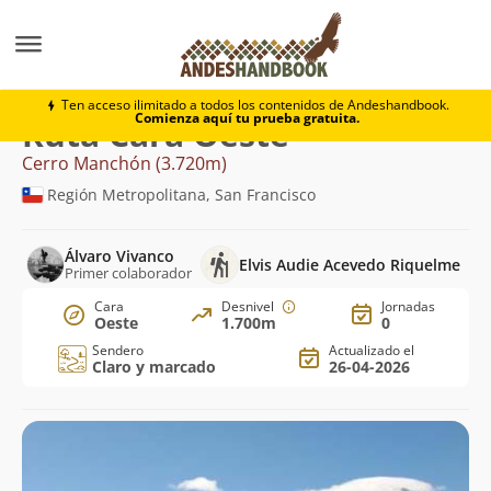
Montaña
Cerro Manchón
Cara Oeste
Ten acceso ilimitado a todos los contenidos de Andeshandbook.
Comienza aquí tu prueba gratuita.
Ruta Cara Oeste
Cerro Manchón (3.720m)
Región Metropolitana, San Francisco
Álvaro Vivanco
Elvis Audie Acevedo Riquelme
Primer colaborador
Cara
Desnivel
Jornadas
Oeste
1.700m
0
Sendero
Actualizado el
Claro y marcado
26-04-2026