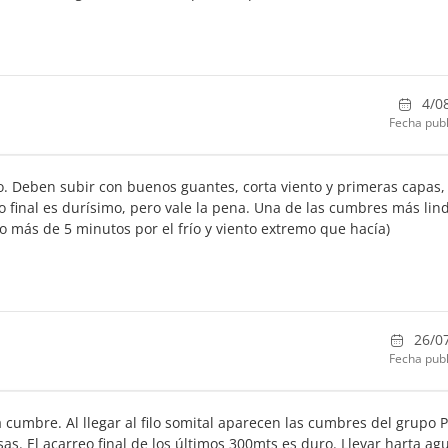
4/0
Fecha publ
o. Deben subir con buenos guantes, corta viento y primeras capas,
o final es durísimo, pero vale la pena. Una de las cumbres más lin
 más de 5 minutos por el frío y viento extremo que hacía)
26/0
Fecha publ
 cumbre. Al llegar al filo somital aparecen las cumbres del grupo 
as. El acarreo final de los últimos 300mts es duro. Llevar harta ag