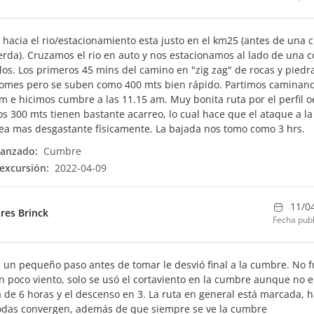
 hacia el rio/estacionamiento esta justo en el km25 (antes de una 
ierda). Cruzamos el rio en auto y nos estacionamos al lado de una c
los. Los primeros 45 mins del camino en "zig zag" de rocas y piedr
fomes pero se suben como 400 mts bien rápido. Partimos caminan
am e hicimos cumbre a las 11.15 am. Muy bonita ruta por el perfil o
os 300 mts tienen bastante acarreo, lo cual hace que el ataque a la
a mas desgastante físicamente. La bajada nos tomo como 3 hrs.
canzado:
Cumbre
excursión:
2022-04-09
11/0
res Brinck
Fecha publ
 un pequeño paso antes de tomar le desvió final a la cumbre. No 
on poco viento, solo se usó el cortaviento en la cumbre aunque no e
a de 6 horas y el descenso en 3. La ruta en general está marcada, 
todas convergen, además de que siempre se ve la cumbre