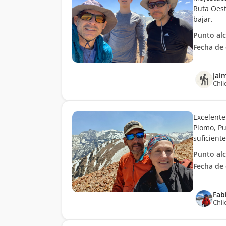
Ruta Oest
bajar.
Punto al
Fecha de 
Jai
Chil
Excelente 
Plomo, Pu
suficiente
Punto al
Fecha de 
Fab
Chil