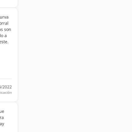
curva
orral
as son
do a
este.
4/2022
icación
fue
ra
hay