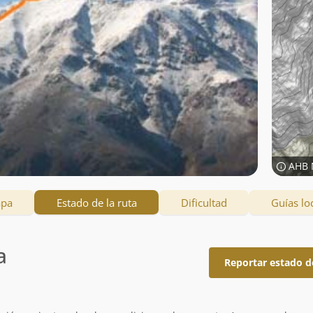
AHB 
apa
Estado de la ruta
Dificultad
Guías lo
a
Reportar estado d