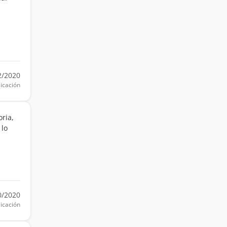
n
2/2020
icación
oria,
 lo
0/2020
icación