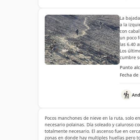
La bajada
a la izqu
con cabal
un poco 
las 6.40 
Los últim
cumbre se
Punto al
Fecha de 
And
Pocos manchones de nieve en la ruta, solo en
necesario polainas. Día soleado y caluroso c
totalmente necesario. El ascenso fue en cerc
zonas en donde hay multiples huellas pero 