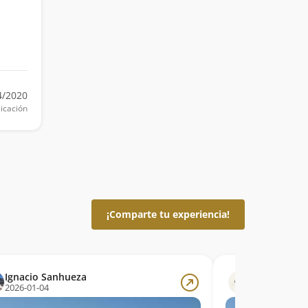
4/2020
icación
¡Comparte tu experiencia!
Ignacio Sanhueza
José Ignaci
2026-01-04
2026-01-04