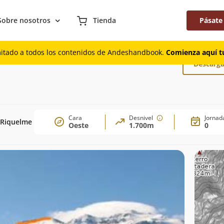
Sobre nosotros
Tienda
Pásate
mitado a todos los contenidos de Andeshandbook.
Comienza aquí tu
Descarga
Cara
Desnivel
Jornad
 Riquelme
Oeste
1.700m
0