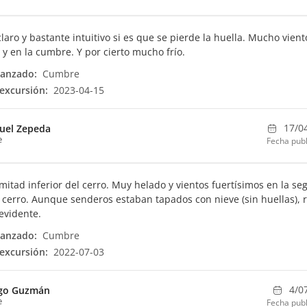
laro y bastante intuitivo si es que se pierde la huella. Mucho vient
 y en la cumbre. Y por cierto mucho frío.
canzado:
Cumbre
excursión:
2023-04-15
17/0
uel Zepeda
e
Fecha publ
mitad inferior del cerro. Muy helado y vientos fuertísimos en la s
 cerro. Aunque senderos estaban tapados con nieve (sin huellas), 
evidente.
canzado:
Cumbre
excursión:
2022-07-03
4/0
go Guzmán
e
Fecha publ