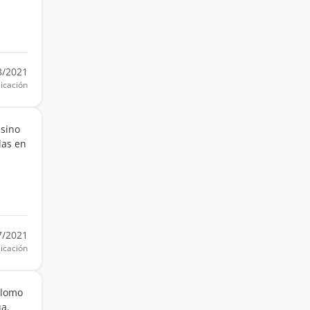
8/2021
icación
 sino
das en
7/2021
icación
Plomo
ua.