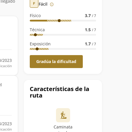
 llegado
Fácil
Físico
3.7
/ 7
Técnica
1.5
/ 7
Exposición
1.7
/ 7
0/2023
Gradúa la dificultad
icación
l
Características de la
ruta
8/2023
Caminata
icación