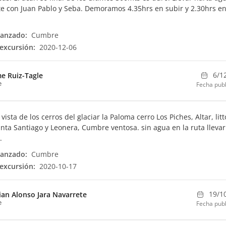
e con Juan Pablo y Seba. Demoramos 4.35hrs en subir y 2.30hrs e
canzado:
Cumbre
excursión:
2020-12-06
6/1
me Ruiz-Tagle
e
Fecha publ
vista de los cerros del glaciar la Paloma cerro Los Piches, Altar, litt
nta Santiago y Leonera, Cumbre ventosa. sin agua en la ruta llevar
.
canzado:
Cumbre
excursión:
2020-10-17
19/1
ian Alonso Jara Navarrete
e
Fecha publ