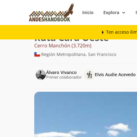
Inicio
Explora
Montaña
Cerro Manchón
Cara Oeste
Ten acceso ili
Ruta Cara Oeste
Cerro Manchón (3.720m)
Región Metropolitana, San Francisco
Álvaro Vivanco
Elvis Audie Acevedo
Primer colaborador