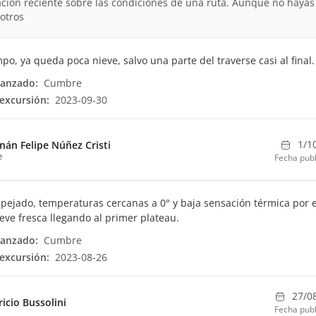
ción reciente sobre las condiciones de una ruta. Aunque no hayas
otros
po, ya queda poca nieve, salvo una parte del traverse casi al final.
canzado:
Cumbre
excursión:
2023-09-30
1/1
nán Felipe Núñez Cristi
e
Fecha publ
pejado, temperaturas cercanas a 0° y baja sensación térmica por e
ieve fresca llegando al primer plateau.
canzado:
Cumbre
excursión:
2023-08-26
27/0
ricio Bussolini
Fecha publ