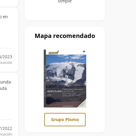
simple
o en
Mapa recomendado
4/2023
icación
egunda
ruta
Grupo Plomo
7/2022
icación