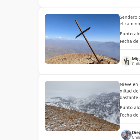
Sendero c
el camino
Punto al
Fecha de 
Mig
Chil
Nieve en 
mitad del
bastante 
Punto al
Fecha de 
Die
Chil