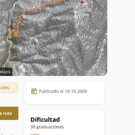
Maps
Datos
cales
Publicado el 19-10-2009
de
la
e ruta
ruta
Dificultad
39 graduaciones