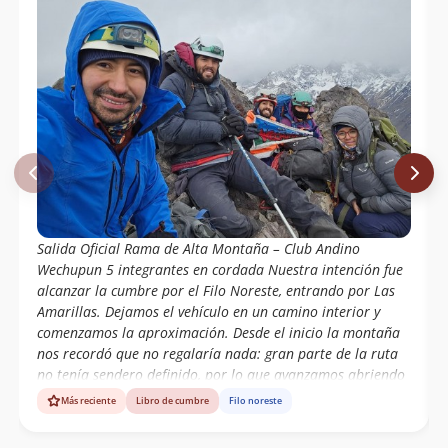
Salida Oficial Rama de Alta Montaña – Club Andino
Wechupun 5 integrantes en cordada Nuestra intención fue
alcanzar la cumbre por el Filo Noreste, entrando por Las
Amarillas. Dejamos el vehículo en un camino interior y
comenzamos la aproximación. Desde el inicio la montaña
nos recordó que no regalaría nada: gran parte de la ruta
no tenía sendero definido, por lo que avanzamos abriendo
camino a pura experiencia y lectura de terreno. Instalamos
Más reciente
Libro de cumbre
Filo noreste
el Campamento Base a los 3.000 msnm, en un pequeño
sector de rocas que lograba darnos algo de protección