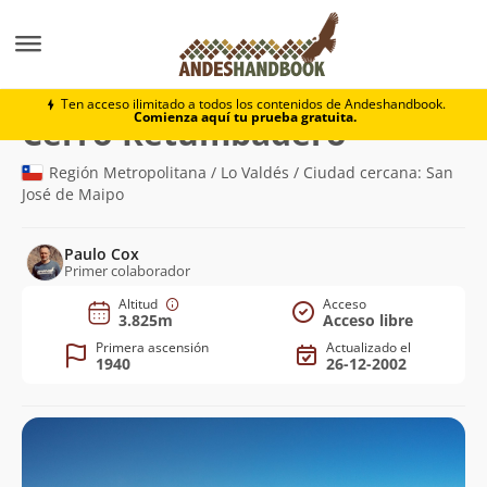
Montaña
Cerro Retumbadero
Ten acceso ilimitado a todos los contenidos de Andeshandbook.
Comienza aquí tu prueba gratuita.
(3.825m)
Cerro Retumbadero
Región Metropolitana / Lo Valdés / Ciudad cercana: San
José de Maipo
Paulo Cox
Primer colaborador
Altitud
Acceso
3.825m
Acceso libre
Primera ascensión
Actualizado el
1940
26-12-2002