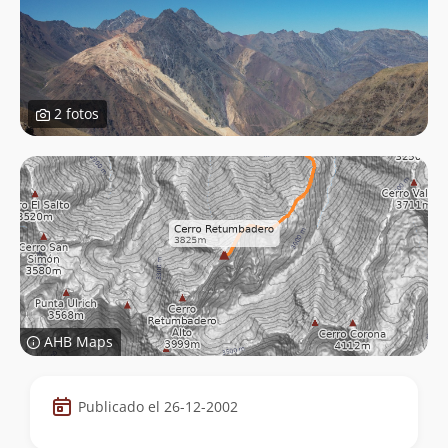
2 fotos
AHB Maps
Datos
Publicado el 26-12-2002
de