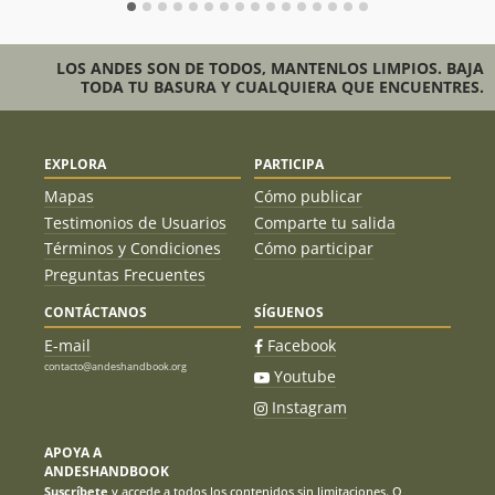
ante un viento constante que nunca nos dio tregua. A las
05:15 hrs iniciamos el intento de cumbre, esperando que la
salida del sol nos ayudará a visualizar mejor los pasos más
LOS ANDES SON DE TODOS, MANTENLOS LIMPIOS. BAJA
expuestos. La progresión fue lenta y exigente: terreno
TODA TU BASURA Y CUALQUIERA QUE ENCUENTRES.
EXPLORA
PARTICIPA
Mapas
Cómo publicar
Testimonios de Usuarios
Comparte tu salida
Términos y Condiciones
Cómo participar
Preguntas Frecuentes
CONTÁCTANOS
SÍGUENOS
E-mail
Facebook
contacto@andeshandbook.org
Youtube
Instagram
APOYA A
ANDESHANDBOOK
Suscríbete
y accede a todos los contenidos sin limitaciones. O