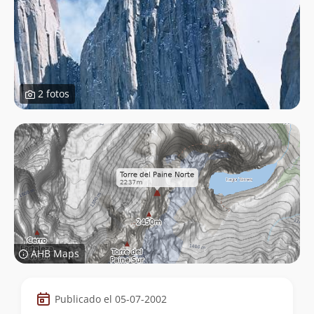
2 fotos
AHB Maps
Datos
Publicado el 05-07-2002
de