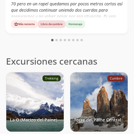
70 pero en un rapel quedamos por pocos metros cortos así
que decidimos continuar uniendo dos cuerdas para
asegurarnos y no volver pasar por esa situación. Es una
ruta súper accesible pero no se debe menospreciar, ya que
Más reciente
Libro de cumbre
Homenaje
el clima en la patagónia es muy cambiante en muy poco
tiempo y si no andas de suerte las probabilidades de
trabajar las cuerdas en los rápeles son altas
Excursiones cercanas
Trekking
Cumbre
La O (Macizo del Paine)
Torre del Paine Central