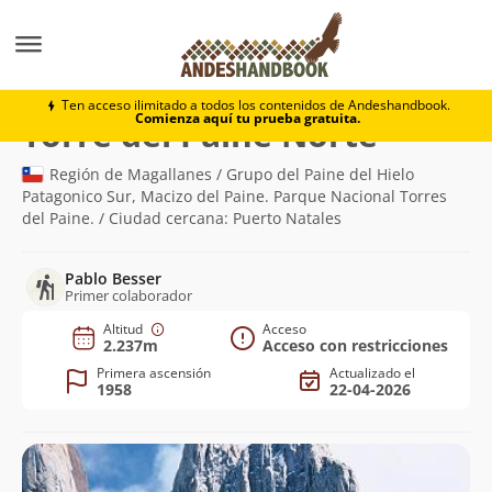
Montaña
Torre del Paine Norte
Ten acceso ilimitado a todos los contenidos de Andeshandbook.
Comienza aquí tu prueba gratuita.
(2.237m)
Torre del Paine Norte
Región de Magallanes / Grupo del Paine del Hielo
Patagonico Sur, Macizo del Paine. Parque Nacional Torres
del Paine. / Ciudad cercana: Puerto Natales
Pablo Besser
Primer colaborador
Altitud
Acceso
2.237m
Acceso con restricciones
Primera ascensión
Actualizado el
1958
22-04-2026