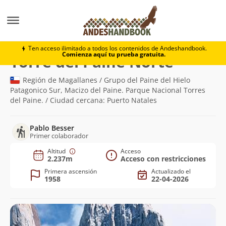
Montaña
Torre del Paine Norte
Ten acceso ilimitado a todos los contenidos de Andeshandbook.
Comienza aquí tu prueba gratuita.
(2.237m)
Torre del Paine Norte
Región de Magallanes / Grupo del Paine del Hielo
Patagonico Sur, Macizo del Paine. Parque Nacional Torres
del Paine. / Ciudad cercana: Puerto Natales
Pablo Besser
Primer colaborador
Altitud
Acceso
2.237m
Acceso con restricciones
Primera ascensión
Actualizado el
1958
22-04-2026