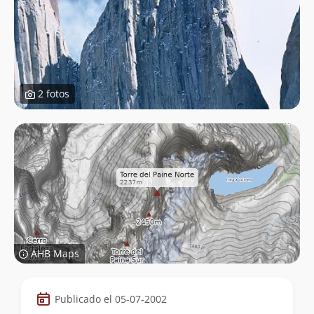
2 fotos
AHB Maps
Datos
Publicado el 05-07-2002
de