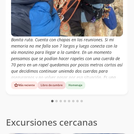
Bonita ruta. Cuenta con chapas en las reuniones. Si mi
memoria no me falla son 7 largos y luego conecta con la
vía monzino para llegar a la cumbre. En un momento
pensamos que se podían hacer rapeles con una cuerda de
70 pero en un rapel quedamos por pocos metros cortos así
que decidimos continuar uniendo dos cuerdas para
asegurarnos y no volver pasar por esa situación. Es una
ruta súper accesible pero no se debe menospreciar, ya que
Más reciente
Libro de cumbre
Homenaje
el clima en la patagónia es muy cambiante en muy poco
tiempo y si no andas de suerte las probabilidades de
trabajar las cuerdas en los rápeles son altas
Excursiones cercanas