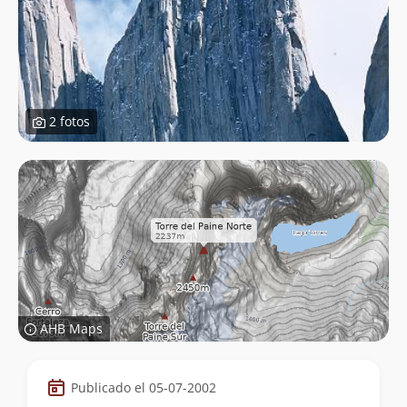
2 fotos
AHB Maps
Datos
Publicado el 05-07-2002
de