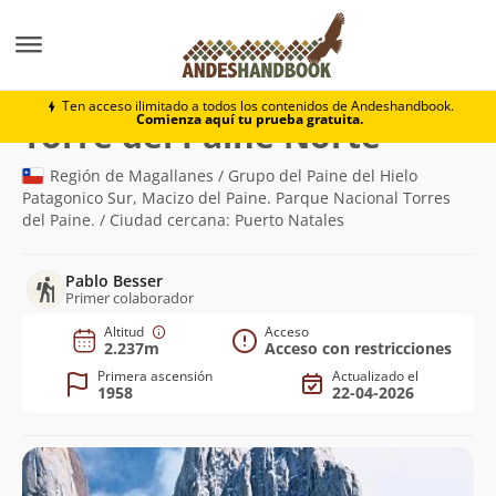
Montaña
Torre del Paine Norte
Ten acceso ilimitado a todos los contenidos de Andeshandbook.
Comienza aquí tu prueba gratuita.
(2.237m)
Torre del Paine Norte
Región de Magallanes / Grupo del Paine del Hielo
Patagonico Sur, Macizo del Paine. Parque Nacional Torres
del Paine. / Ciudad cercana: Puerto Natales
Pablo Besser
Primer colaborador
Altitud
Acceso
2.237m
Acceso con restricciones
Primera ascensión
Actualizado el
1958
22-04-2026