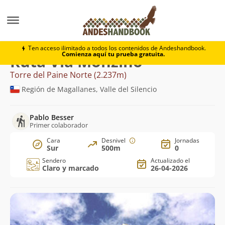
Montaña
Torre del Paine Norte
Vía Monzino
Ten acceso ilimitado a todos los contenidos de Andeshandbook.
Comienza aquí tu prueba gratuita.
Ruta Vía Monzino
Torre del Paine Norte (2.237m)
Región de Magallanes, Valle del Silencio
Pablo Besser
Primer colaborador
Cara
Desnivel
Jornadas
Sur
500m
0
Sendero
Actualizado el
Claro y marcado
26-04-2026