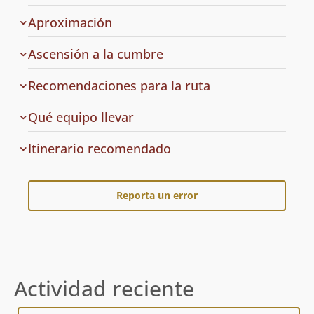
la
ruta
Aproximación
Ascensión a la cumbre
Recomendaciones para la ruta
Qué equipo llevar
Cuál
Itinerario recomendado
es
el
Reporta un error
Actividad reciente