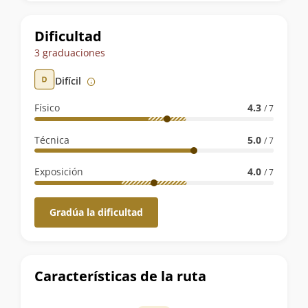
la
ruta
Dificultad
3 graduaciones
Difícil
Físico
4.3
/ 7
Técnica
5.0
/ 7
Exposición
4.0
/ 7
Gradúa la dificultad
Características de la ruta