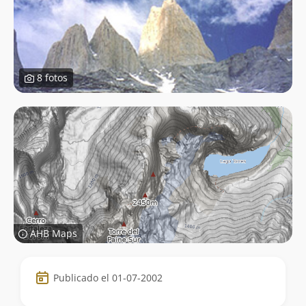
8 fotos
AHB Maps
Datos
Publicado el 01-07-2002
de