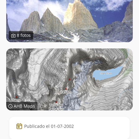
8 fotos
AHB Maps
Datos
Publicado el 01-07-2002
de