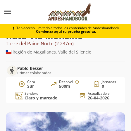
Montaña
Torre del Paine Norte
Vía Monzino
Ten acceso ilimitado a todos los contenidos de Andeshandbook.
Comienza aquí tu prueba gratuita.
Ruta Vía Monzino
Torre del Paine Norte (2.237m)
Región de Magallanes, Valle del Silencio
Pablo Besser
Primer colaborador
Cara
Desnivel
Jornadas
Sur
500m
0
Sendero
Actualizado el
Claro y marcado
26-04-2026