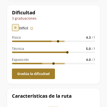
la
ruta
Dificultad
3 graduaciones
Difícil
Físico
4.3
/ 7
Técnica
5.0
/ 7
Exposición
4.0
/ 7
Gradúa la dificultad
Características de la ruta