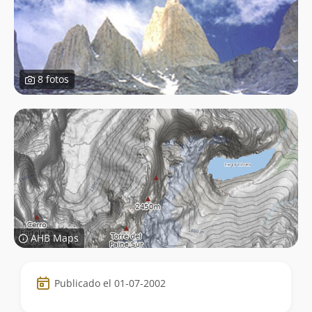
8 fotos
AHB Maps
Datos
Publicado el 01-07-2002
de