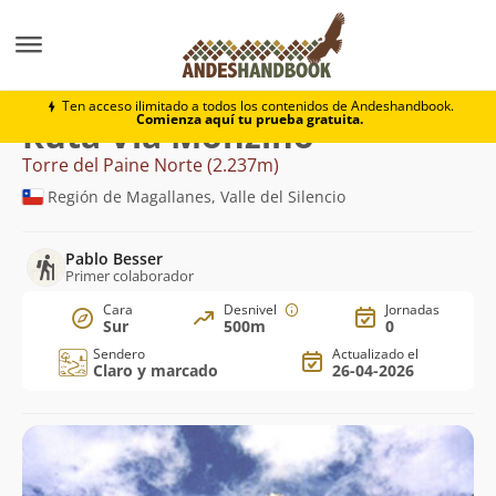
Montaña
Torre del Paine Norte
Vía Monzino
Ten acceso ilimitado a todos los contenidos de Andeshandbook.
Comienza aquí tu prueba gratuita.
Ruta Vía Monzino
Torre del Paine Norte (2.237m)
Región de Magallanes, Valle del Silencio
Pablo Besser
Primer colaborador
Cara
Desnivel
Jornadas
Sur
500m
0
Sendero
Actualizado el
Claro y marcado
26-04-2026