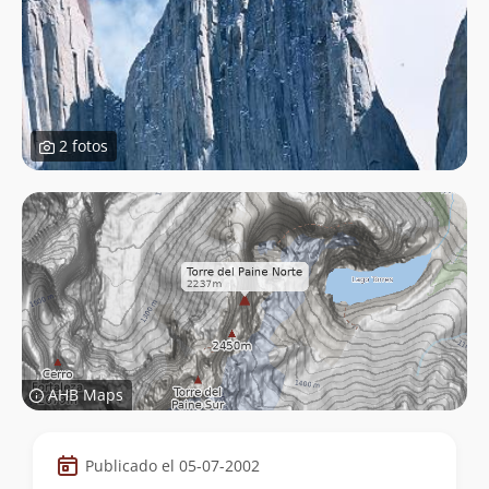
2 fotos
AHB Maps
Datos
Publicado el 05-07-2002
de