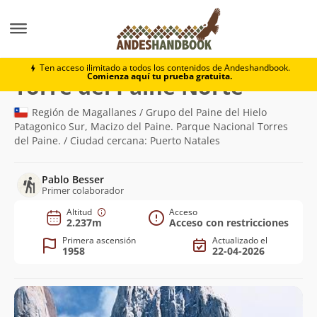
Montaña
Torre del Paine Norte
Ten acceso ilimitado a todos los contenidos de Andeshandbook.
Comienza aquí tu prueba gratuita.
(2.237m)
Torre del Paine Norte
Región de Magallanes / Grupo del Paine del Hielo
Patagonico Sur, Macizo del Paine. Parque Nacional Torres
del Paine. / Ciudad cercana: Puerto Natales
Pablo Besser
Primer colaborador
Altitud
Acceso
2.237m
Acceso con restricciones
Primera ascensión
Actualizado el
1958
22-04-2026