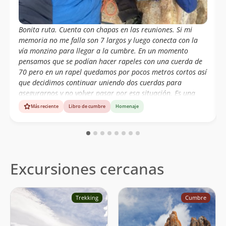
Bonita ruta. Cuenta con chapas en las reuniones. Si mi
memoria no me falla son 7 largos y luego conecta con la
vía monzino para llegar a la cumbre. En un momento
pensamos que se podían hacer rapeles con una cuerda de
70 pero en un rapel quedamos por pocos metros cortos así
que decidimos continuar uniendo dos cuerdas para
asegurarnos y no volver pasar por esa situación. Es una
ruta súper accesible pero no se debe menospreciar, ya que
Más reciente
Libro de cumbre
Homenaje
el clima en la patagónia es muy cambiante en muy poco
tiempo y si no andas de suerte las probabilidades de
trabajar las cuerdas en los rápeles son altas
Excursiones cercanas
Trekking
Cumbre