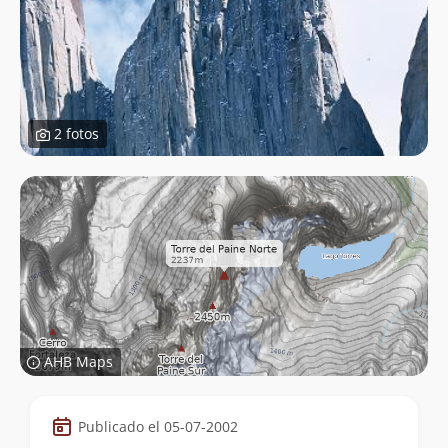
2 fotos
AHB Maps
Datos
Publicado el 05-07-2002
de