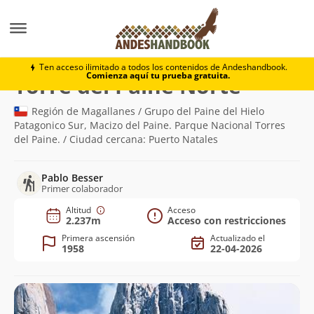
Montaña
Torre del Paine Norte
Ten acceso ilimitado a todos los contenidos de Andeshandbook.
Comienza aquí tu prueba gratuita.
(2.237m)
Torre del Paine Norte
Región de Magallanes / Grupo del Paine del Hielo
Patagonico Sur, Macizo del Paine. Parque Nacional Torres
del Paine. / Ciudad cercana: Puerto Natales
Pablo Besser
Primer colaborador
Altitud
Acceso
2.237m
Acceso con restricciones
Primera ascensión
Actualizado el
1958
22-04-2026